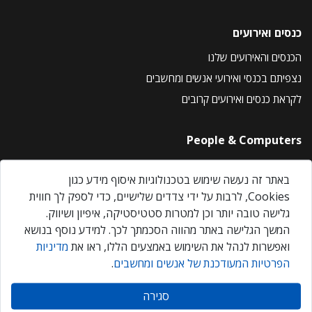
כנסים ואירועים
הכנסים והאירועים שלנו
נצפיתם בכנסי ואירועי אנשים ומחשבים
לקראת כנסים ואירועים קרובים
People & Computers
About Us
באתר זה נעשה שימוש בטכנולוגיות איסוף מידע כגון
Privacy Policy
Cookies, לרבות על ידי צדדים שלישיים, כדי לספק לך חווית
Contact Us
גלישה טובה יותר וכן למטרות סטטיסטיקה, איפיון ושיווק.
Our Events
המשך הגלישה באתר מהווה הסכמתך לכך. למידע נוסף בנושא
ואפשרות לנהל את השימוש באמצעים הללו, ראו את
מדיניות
הפרטיות המעודכנת של אנשים ומחשבים
.
אנשים ומחשבים © 2026 – כל הזכויות שמורות
סגירה
Created by