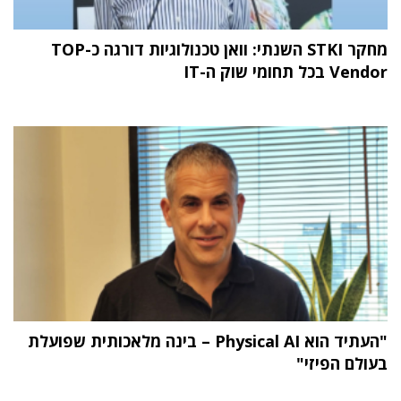
מחקר STKI השנתי: וואן טכנולוגיות דורגה כ-TOP
Vendor בכל תחומי שוק ה-IT
"העתיד הוא Physical AI – בינה מלאכותית שפועלת
בעולם הפיזי"