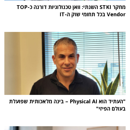
מחקר STKI השנתי: וואן טכנולוגיות דורגה כ-TOP
Vendor בכל תחומי שוק ה-IT
"העתיד הוא Physical AI – בינה מלאכותית שפועלת
בעולם הפיזי"