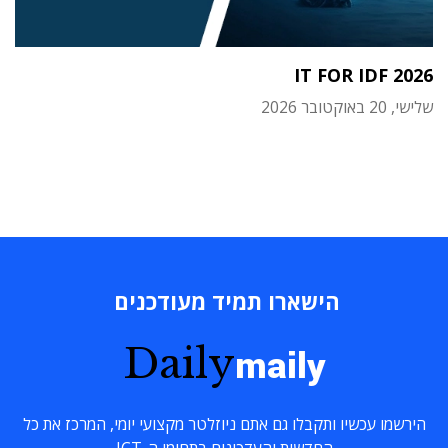
IT FOR IDF 2026
שלישי, 20 באוקטובר 2026
הישארו תמיד מעודכנים
Daily
maily
הירשמו עכשיו ותקבלו גם אתם ניוזלטר מקצועי יומי, המרכז את כל