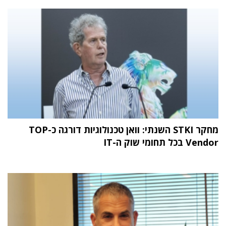
מחקר STKI השנתי: וואן טכנולוגיות דורגה כ-TOP
Vendor בכל תחומי שוק ה-IT