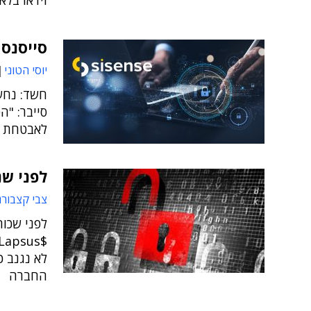
וידאו בל
סייסנס
יוסי הטוני
חשד: נחש
לאבטחת ס
לפני שנ
צבי קצבורג
לפני שכו
לא נגנב כ
החברה