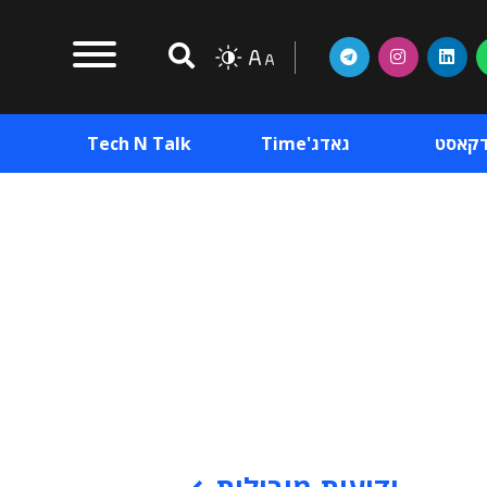
דקאסט
גאדג'Time
Tech N Talk
וכן פרסומי
תוכן פרסומי
וכן פרסומי