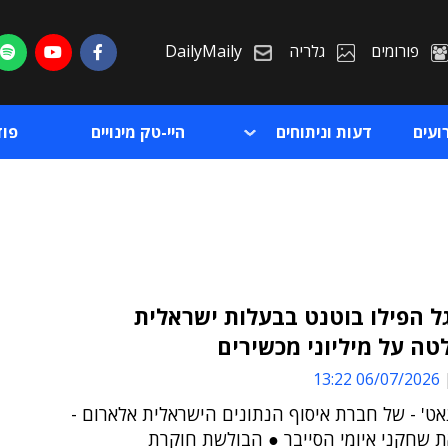
פורומים
גלריה
DailyMaily
ועים
דעות וניתוחים
היי-טק מינויים
פו
וגוגל הפילו בוטנט בבעלות ישראלית
ה על מיליוני מכשירים
ת
06/07/2026 13:22
ת
ט' - של חברת איסוף הנתונים הישראלית אלארום -
 שחקני איומי הסייבר ● הבולשת חוקרת