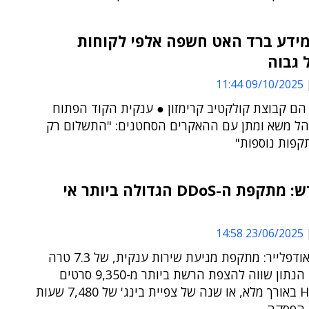
מידע ברד האט חשפה אלפי לקוחות
 גבוה
09/10/2025 11:44
הם קבוצת קולקטיב קרימזון ● ענקית הקוד הפתוח
הל משא ומתן עם ההאקרים הסחטנים: "התשלום רק
קפות נוספות"
שיא חדש: מתקפת ה-DDoS הגדולה ביותר אי
23/06/2025 14:58
חוקרי קלאודפלייר: מתקפת מניעת שירות ענקית, של 7.3 טרה
בשנייה ● הנתון שווה להצפת הרשת ביותר מ-9,350 סרטים
באיכות HD באורך מלא, או שנה של צפיית בינג' של 7,480 שעות