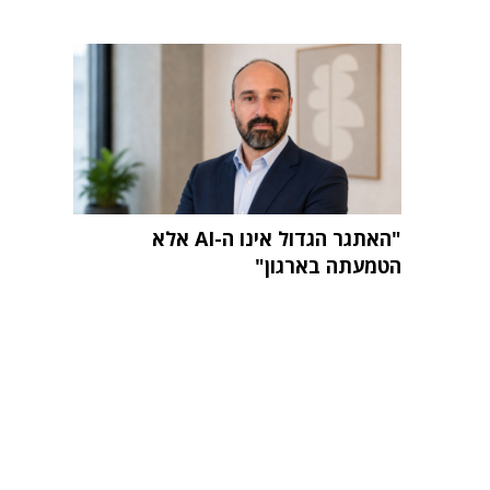
"האתגר הגדול אינו ה-AI אלא
הטמעתה בארגון"