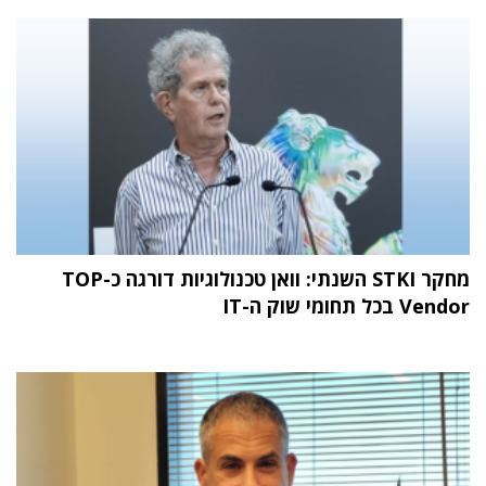
מחקר STKI השנתי: וואן טכנולוגיות דורגה כ-TOP
Vendor בכל תחומי שוק ה-IT