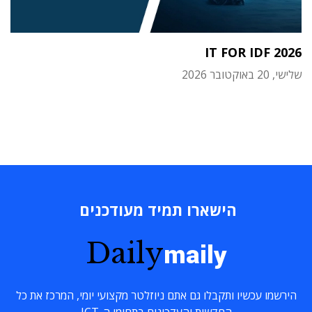
IT FOR IDF 2026
שלישי, 20 באוקטובר 2026
הישארו תמיד מעודכנים
Daily
maily
הירשמו עכשיו ותקבלו גם אתם ניוזלטר מקצועי יומי, המרכז את כל