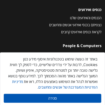
כנסים ואירועים
הכנסים והאירועים שלנו
נצפיתם בכנסי ואירועי אנשים ומחשבים
לקראת כנסים ואירועים קרובים
People & Computers
About Us
באתר זה נעשה שימוש בטכנולוגיות איסוף מידע כגון
Privacy Policy
Cookies, לרבות על ידי צדדים שלישיים, כדי לספק לך חווית
Contact Us
גלישה טובה יותר וכן למטרות סטטיסטיקה, איפיון ושיווק.
Our Events
המשך הגלישה באתר מהווה הסכמתך לכך. למידע נוסף בנושא
ואפשרות לנהל את השימוש באמצעים הללו, ראו את
מדיניות
הפרטיות המעודכנת של אנשים ומחשבים
.
אנשים ומחשבים © 2026 – כל הזכויות שמורות
סגירה
Created by