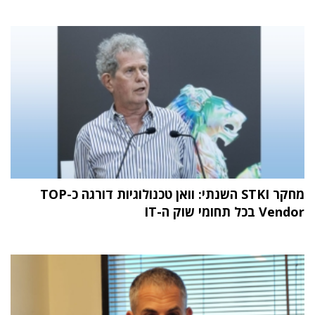
מחקר STKI השנתי: וואן טכנולוגיות דורגה כ-TOP
Vendor בכל תחומי שוק ה-IT