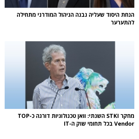
הנחת היסוד שעליה נבנה הניהול המודרני מתחילה
להתערער
מחקר STKI השנתי: וואן טכנולוגיות דורגה כ-TOP
Vendor בכל תחומי שוק ה-IT