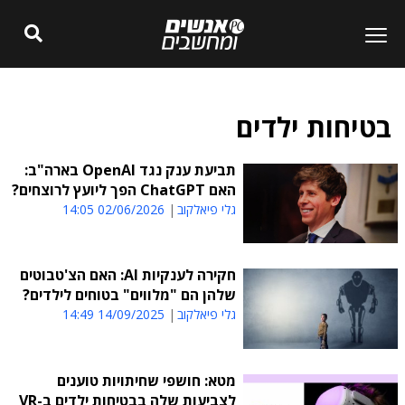
בטיחות ילדים
תביעת ענק נגד OpenAI בארה"ב:
האם ChatGPT הפך ליועץ לרוצחים?
גלי פיאלקוב
02/06/2026 14:05
חקירה לענקיות AI: האם הצ'טבוטים
שלהן הם "מלווים" בטוחים לילדים?
גלי פיאלקוב
14/09/2025 14:49
מטא: חושפי שחיתויות טוענים
לצביעות שלה בבטיחות ילדים ב-VR