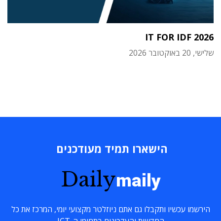
IT FOR IDF 2026
שלישי, 20 באוקטובר 2026
הישארו תמיד מעודכנים
Daily
maily
הירשמו עכשיו ותקבלו גם אתם ניוזלטר מקצועי יומי, המרכז את כל