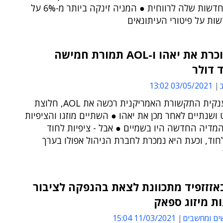
חטיבת החדשות שלה לרווחית ● המניה זינקה ביותר מ-6% על
ות על פיטורי העיתונאים
וריזון מוכרת את יאהו ו-AOL תמורת חמישה
 דולר
ב
03/05/2021 13:02
ב-2015 ענקית התקשורת האמריקנית רכשה את AOL, חלוצת
ושנתיים לאחר מכן את יאהו ● השתיים מוזגו והציפיות
מדיה החדשה היו בשמיים ● אבל - ציפיות לחוד
חוד, וכעת היא נמכרת לחברת הניהול אפולו בערך
באזזזפיד מתכוונת לצאת בהנפקה לציבור
ת מיזוג ספאק
ים ומחשבים
11/03/2021 15:04