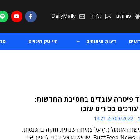
פורומים
גלריה
DailyMaily
ועים
דעות וניתוחים
היי-טק מינויים
פו
ד פיטרה עובדים בחטיבת החדשות:
ורכים בכירים עזבו
ת
ב
23/03/2022 14:21
ת
שרה אתמול (ג') על צמיחה שנתית חזקה בהכנסות,
וקיצוצים ב-BuzzFeed News, שהיא מבצעת כדי להפוך את