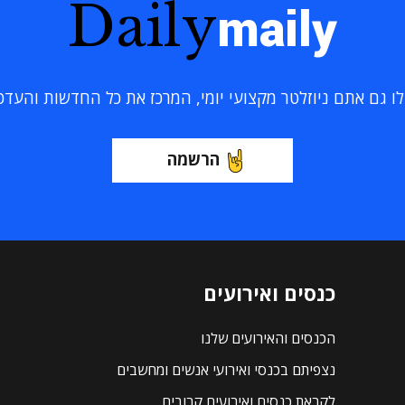
Daily
maily
 גם אתם ניוזלטר מקצועי יומי, המרכז את כל החדשות והעדכוני
הרשמה
כנסים ואירועים
הכנסים והאירועים שלנו
נצפיתם בכנסי ואירועי אנשים ומחשבים
לקראת כנסים ואירועים קרובים