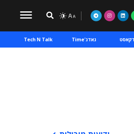
דקאסט
גאדג'Time
Tech N Talk
וכן פרסומי
תוכן פרסומי
וכן פרסומי