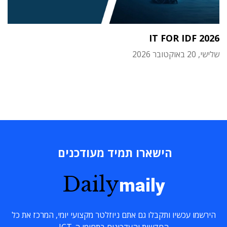
IT FOR IDF 2026
שלישי, 20 באוקטובר 2026
הישארו תמיד מעודכנים
Daily
maily
הירשמו עכשיו ותקבלו גם אתם ניוזלטר מקצועי יומי, המרכז את כל