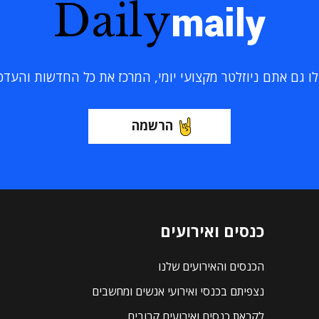
Daily
maily
 גם אתם ניוזלטר מקצועי יומי, המרכז את כל החדשות והעדכוני
הרשמה
כנסים ואירועים
הכנסים והאירועים שלנו
נצפיתם בכנסי ואירועי אנשים ומחשבים
לקראת כנסים ואירועים קרובים