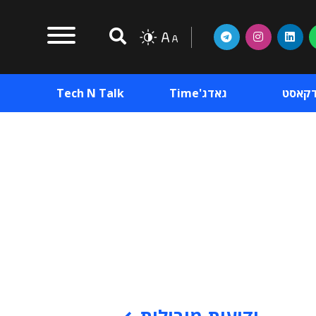
דקאסט
גאדג'Time
Tech N Talk
וכן פרסומי
תוכן פרסומי
וכן פרסומי