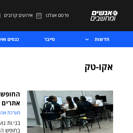
פרסם אצלנו
אירועים קרובים
חדשות
סייבר
כנסים ואיר
אקו-טק
החופש 
אתרים 
מערכת אנש
בני.ות נ
בחופש הג