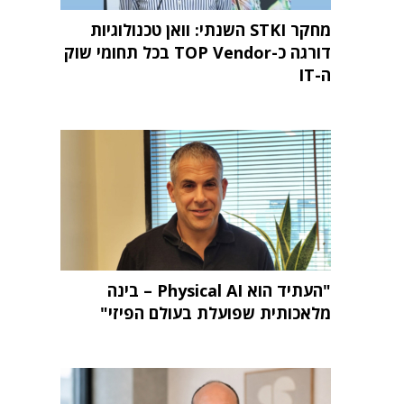
מחקר STKI השנתי: וואן טכנולוגיות
דורגה כ-TOP Vendor בכל תחומי שוק
ה-IT
"העתיד הוא Physical AI – בינה
מלאכותית שפועלת בעולם הפיזי"