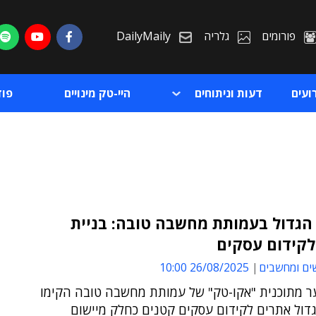
פורומים
גלריה
DailyMaily
ועים
דעות וניתוחים
היי-טק מינויים
פו
הגדול בעמותת מחשבה טובה: בניית
לקידום עסקים
ת
ים ומחשבים
26/08/2025 10:00
ת
וער מתוכנית "אקו-טק" של עמותת מחשבה טובה הקימו
דול אתרים לקידום עסקים קטנים כחלק מיישום