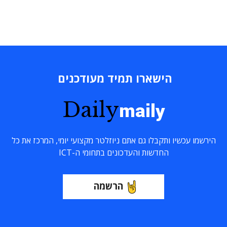
הישארו תמיד מעודכנים
Daily
maily
הירשמו עכשיו ותקבלו גם אתם ניוזלטר מקצועי יומי, המרכז את כל
החדשות והעדכונים בתחומי ה-ICT
הרשמה