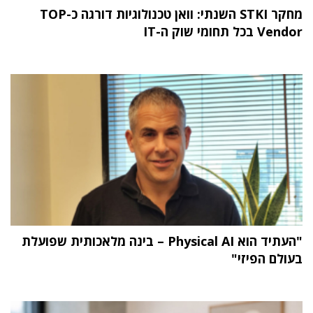
מחקר STKI השנתי: וואן טכנולוגיות דורגה כ-TOP
Vendor בכל תחומי שוק ה-IT
"העתיד הוא Physical AI – בינה מלאכותית שפועלת
בעולם הפיזי"