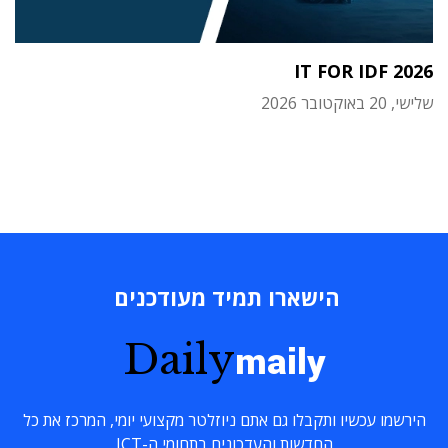
IT FOR IDF 2026
שלישי, 20 באוקטובר 2026
הישארו תמיד מעודכנים
Daily
maily
הירשמו עכשיו ותקבלו גם אתם ניוזלטר מקצועי יומי, המרכז את כל
החדשות והעדכונים בתחומי ה-ICT