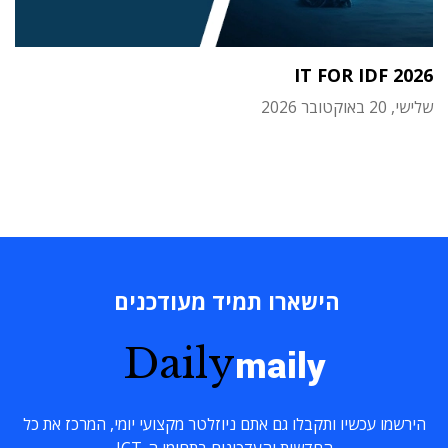
IT FOR IDF 2026
שלישי, 20 באוקטובר 2026
הישארו תמיד מעודכנים
Daily
maily
הירשמו עכשיו ותקבלו גם אתם ניוזלטר מקצועי יומי, המרכז את כל