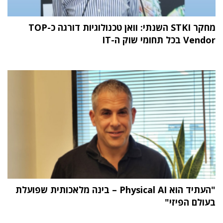
מחקר STKI השנתי: וואן טכנולוגיות דורגה כ-TOP
Vendor בכל תחומי שוק ה-IT
"העתיד הוא Physical AI – בינה מלאכותית שפועלת
בעולם הפיזי"