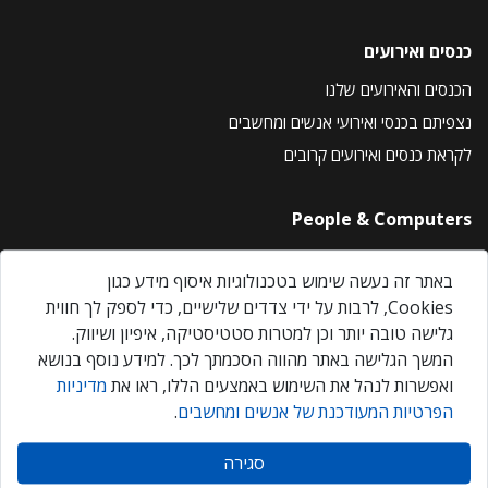
כנסים ואירועים
הכנסים והאירועים שלנו
נצפיתם בכנסי ואירועי אנשים ומחשבים
לקראת כנסים ואירועים קרובים
People & Computers
About Us
באתר זה נעשה שימוש בטכנולוגיות איסוף מידע כגון
Privacy Policy
Cookies, לרבות על ידי צדדים שלישיים, כדי לספק לך חווית
Contact Us
גלישה טובה יותר וכן למטרות סטטיסטיקה, איפיון ושיווק.
Our Events
המשך הגלישה באתר מהווה הסכמתך לכך. למידע נוסף בנושא
ואפשרות לנהל את השימוש באמצעים הללו, ראו את
מדיניות
הפרטיות המעודכנת של אנשים ומחשבים
.
אנשים ומחשבים © 2026 – כל הזכויות שמורות
סגירה
Created by