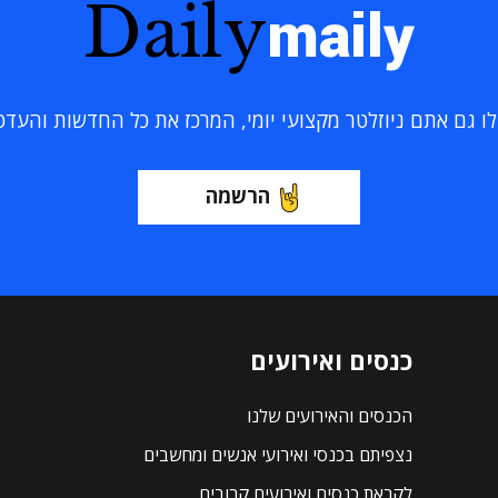
Daily
maily
 גם אתם ניוזלטר מקצועי יומי, המרכז את כל החדשות והעדכוני
הרשמה
כנסים ואירועים
הכנסים והאירועים שלנו
נצפיתם בכנסי ואירועי אנשים ומחשבים
לקראת כנסים ואירועים קרובים