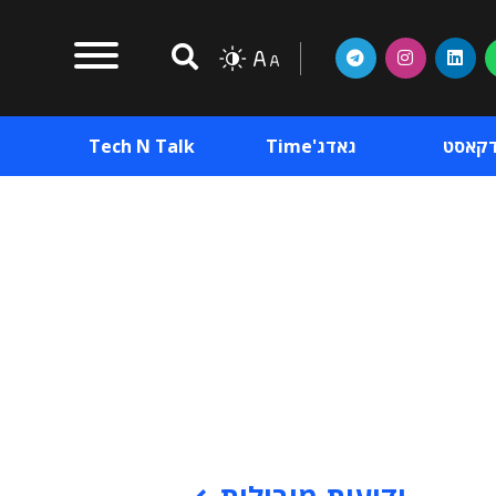
דקאסט
גאדג'Time
Tech N Talk
וכן פרסומי
תוכן פרסומי
וכן פרסומי