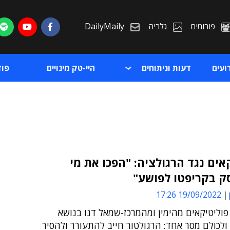
פורומים
גלריה
DailyMaily
ועים
דעות וניתוחים
היי-טק מינויים
פו
אים נגד הרגולציה: "הפכו את מי
 בקריפטו לפושע"
ת
19/09/2022 17:26
ת
וליטיקאים מהימין ומהמרכז-שמאל דנו בנושא
ולכולם מסר אחד: הרגולטור חייב להתעורר ולהסיר