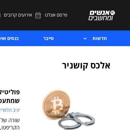
פרסם אצלנו
אירועים קרובים
חדשות
סייבר
כנסים ואיר
אלכס קושניר
פוליטיק
שמתעסק
יניב הלפרין
שורה של פ
הקריפטו, 