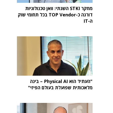
מחקר STKI השנתי: וואן טכנולוגיות
דורגה כ-TOP Vendor בכל תחומי שוק
ה-IT
"העתיד הוא Physical AI – בינה
מלאכותית שפועלת בעולם הפיזי"