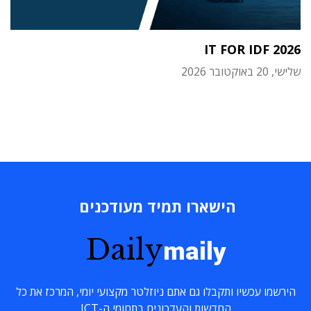
IT FOR IDF 2026
שלישי, 20 באוקטובר 2026
הישארו תמיד מעודכנים
Daily
maily
הירשמו עכשיו ותקבלו גם אתם ניוזלטר מקצועי יומי, המרכז את כל
החדשות והעדכונים בתחומי ה-ICT