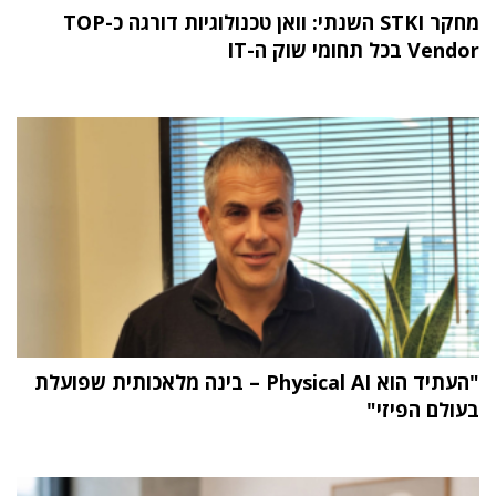
מחקר STKI השנתי: וואן טכנולוגיות דורגה כ-TOP
Vendor בכל תחומי שוק ה-IT
"העתיד הוא Physical AI – בינה מלאכותית שפועלת
בעולם הפיזי"