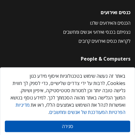
כנסים ואירועים
הכנסים והאירועים שלנו
נצפיתם בכנסי ואירועי אנשים ומחשבים
לקראת כנסים ואירועים קרובים
People & Computers
About Us
באתר זה נעשה שימוש בטכנולוגיות איסוף מידע כגון
Privacy Policy
Cookies, לרבות על ידי צדדים שלישיים, כדי לספק לך חווית
Contact Us
גלישה טובה יותר וכן למטרות סטטיסטיקה, איפיון ושיווק.
Our Events
המשך הגלישה באתר מהווה הסכמתך לכך. למידע נוסף בנושא
ואפשרות לנהל את השימוש באמצעים הללו, ראו את
מדיניות
הפרטיות המעודכנת של אנשים ומחשבים
.
אנשים ומחשבים © 2026 – כל הזכויות שמורות
סגירה
Created by