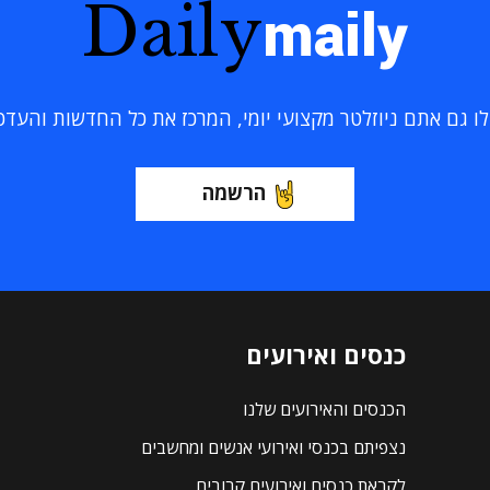
Daily
maily
 גם אתם ניוזלטר מקצועי יומי, המרכז את כל החדשות והעדכוני
הרשמה
כנסים ואירועים
הכנסים והאירועים שלנו
נצפיתם בכנסי ואירועי אנשים ומחשבים
לקראת כנסים ואירועים קרובים