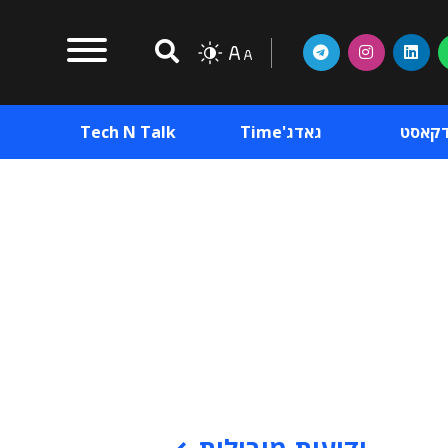
דקאסט
גאדג'Time
Tech N Talk
וכן פרסומי
תוכן פרסומי
וכן פרסומי