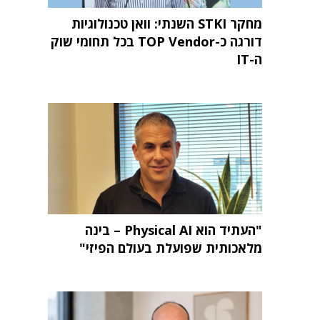
מחקר STKI השנתי: וואן טכנולוגיות
דורגה כ-TOP Vendor בכל תחומי שוק
ה-IT
"העתיד הוא Physical AI – בינה
מלאכותית שפועלת בעולם הפיזי"