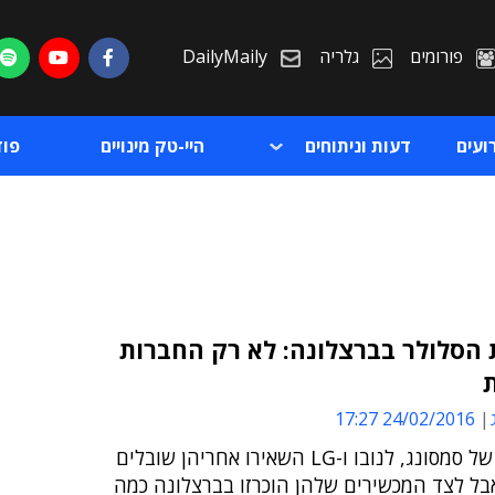
פורומים
גלריה
DailyMaily
ועים
דעות וניתוחים
היי-טק מינויים
פו
 הסלולר בברצלונה: לא רק החברות
ת
24/02/2016 17:27
ת
ההשקות של סמסונג, לנובו ו-LG השאירו אחריהן שובלים
בל לצד המכשירים שלהן הוכרזו בברצלונה כמה