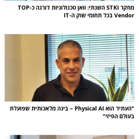
מחקר STKI השנתי: וואן טכנולוגיות דורגה כ-TOP
Vendor בכל תחומי שוק ה-IT
"העתיד הוא Physical AI – בינה מלאכותית שפועלת
בעולם הפיזי"