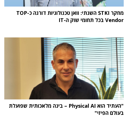
מחקר STKI השנתי: וואן טכנולוגיות דורגה כ-TOP
Vendor בכל תחומי שוק ה-IT
"העתיד הוא Physical AI – בינה מלאכותית שפועלת
בעולם הפיזי"