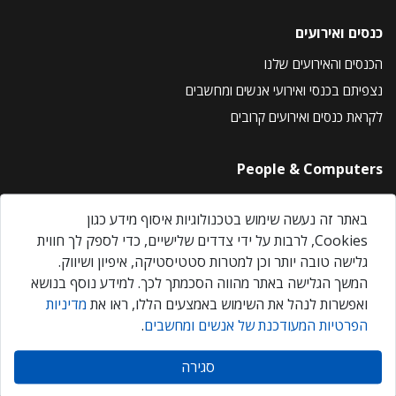
כנסים ואירועים
הכנסים והאירועים שלנו
נצפיתם בכנסי ואירועי אנשים ומחשבים
לקראת כנסים ואירועים קרובים
People & Computers
About Us
באתר זה נעשה שימוש בטכנולוגיות איסוף מידע כגון
Privacy Policy
Cookies, לרבות על ידי צדדים שלישיים, כדי לספק לך חווית
Contact Us
גלישה טובה יותר וכן למטרות סטטיסטיקה, איפיון ושיווק.
Our Events
המשך הגלישה באתר מהווה הסכמתך לכך. למידע נוסף בנושא
ואפשרות לנהל את השימוש באמצעים הללו, ראו את
מדיניות
הפרטיות המעודכנת של אנשים ומחשבים
.
אנשים ומחשבים © 2026 – כל הזכויות שמורות
סגירה
Created by