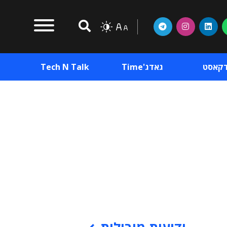
דקאסט
גאדג'Time
Tech N Talk
וכן פרסומי
תוכן פרסומי
וכן פרסומי