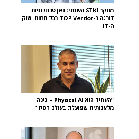
מחקר STKI השנתי: וואן טכנולוגיות
דורגה כ-TOP Vendor בכל תחומי שוק
ה-IT
"העתיד הוא Physical AI – בינה
מלאכותית שפועלת בעולם הפיזי"