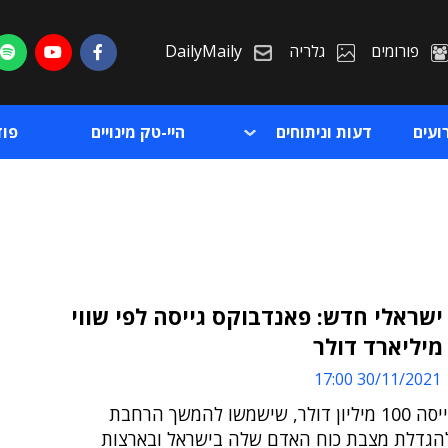
פורומים
גלריה
DailyMaily
ועים
דעות וניתוחים
היי-טק מינויים
פו
ישראלי חדש: פאנדבוקס גייסה לפי שווי
ת
30/11/2021 17:00
ת
החברה גייסה 100 מיליון דולר, שישמשו להמשך הרחבת
להגדלת מצבת כוח האדם שלה בישראל ובארצות