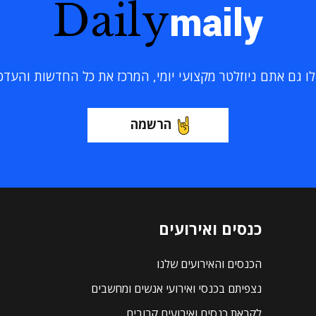
Daily
maily
 גם אתם ניוזלטר מקצועי יומי, המרכז את כל החדשות והעדכוני
הרשמה
כנסים ואירועים
הכנסים והאירועים שלנו
נצפיתם בכנסי ואירועי אנשים ומחשבים
לקראת כנסים ואירועים קרובים