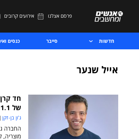
פרסם אצלנו
אירועים קרובים
חדשות
סייבר
כנסים ואיר
אייל שנער
חד קרן 
של 1.1 מיליארד דולר
ג'ון בן-זקן
מוצריה, 