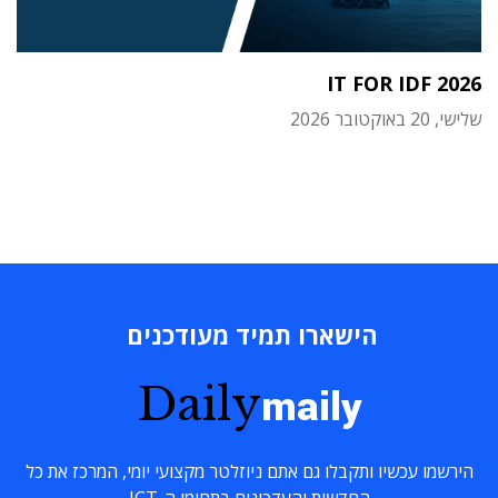
IT FOR IDF 2026
שלישי, 20 באוקטובר 2026
הישארו תמיד מעודכנים
Daily
maily
הירשמו עכשיו ותקבלו גם אתם ניוזלטר מקצועי יומי, המרכז את כל