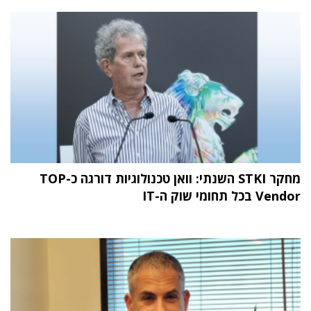
מחקר STKI השנתי: וואן טכנולוגיות דורגה כ-TOP
Vendor בכל תחומי שוק ה-IT