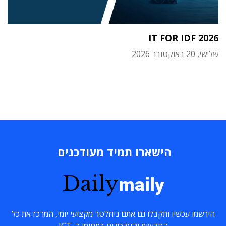
IT FOR IDF 2026
שלישי, 20 באוקטובר 2026
הישארו תמיד מעודכנים
Daily
maily
הירשמו עכשיו ותקבלו גם אתם ניוזלטר מקצועי יומי, המרכז את כל