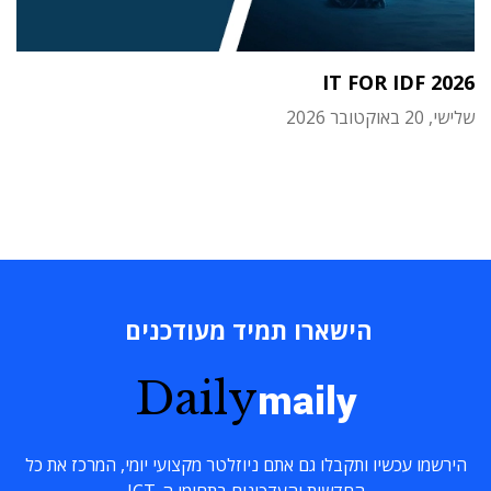
IT FOR IDF 2026
שלישי, 20 באוקטובר 2026
הישארו תמיד מעודכנים
Daily
maily
הירשמו עכשיו ותקבלו גם אתם ניוזלטר מקצועי יומי, המרכז את כל