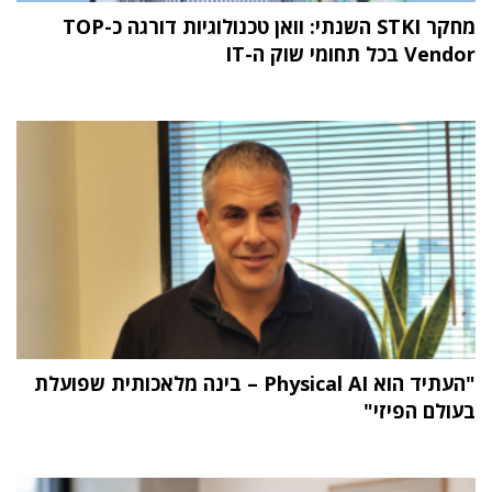
מחקר STKI השנתי: וואן טכנולוגיות דורגה כ-TOP
Vendor בכל תחומי שוק ה-IT
"העתיד הוא Physical AI – בינה מלאכותית שפועלת
בעולם הפיזי"