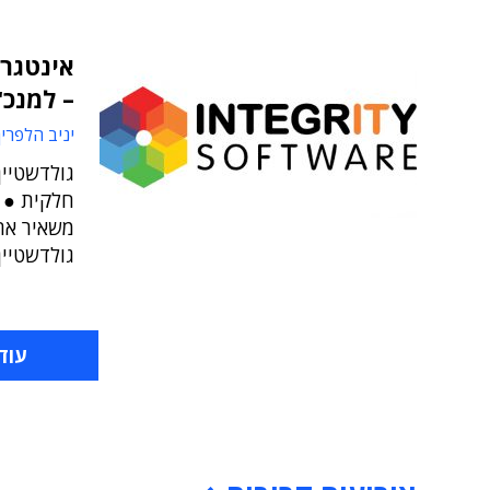
אינטגרי
– למנכ"
יניב הלפרין
גולדשטיין
משאיר את 
גולדשטיין
עוד