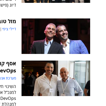
דיוג (פיש
מזל טוב
דיילי ציפי
אסף קוי
evOps
מערכת אנש
השינוי חל
למנכ"ל אי
s
למנהלת דל