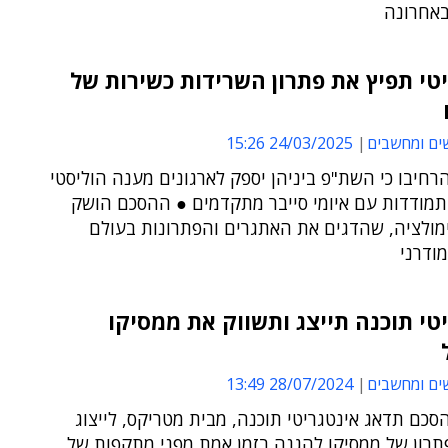
באחרונה
טי תפיץ את פתרון השרידות כשירות של
ים ומחשבים
24/03/2025 15:26
חיבו כי השת"פ ביניהן יספק לארגונים מענה הוליסטי
תמודדות עם איומי סייבר מתקדמים ● ההסכם הושק
ימולציה, שהדגים את האתגרים והפתרונות בעולם
ודרני
טי תוכנה תייצג ותשווק את ממסיקו
ים ומחשבים
28/07/2024 13:49
כם תדאג אינטגריטי תוכנה, מבית מטריקס, לייצוג
תרון של ממסיקו להגנה בזמן אמת מפני מתקפות של