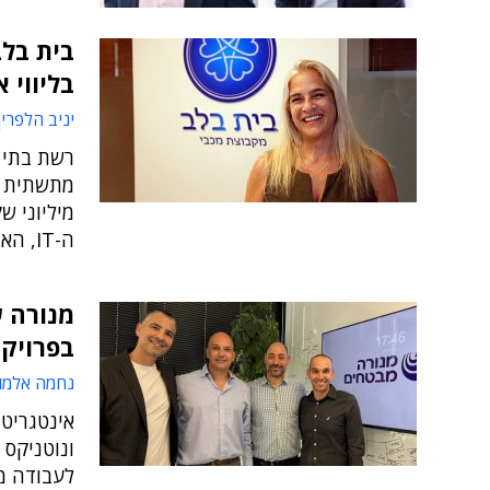
בית בלב
בליווי 
יניב הלפרין
רשת בתי 
מתשתית מ
מיליוני ש
ה-IT, האבטחה ועוד"
מנורה 
בפרויקט
נחמה אלמו
אינטגריט
ונוטניקס 
לעבודה מ