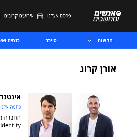
פרסם אצלנו
אירועים קרובים
חדשות
סייבר
כנסים ואיר
אורן קרוג
אינטגרי
נחמה אלמו
החברה מק
Identity ו-Zero Trust לארגונים בקפריסין, ביוון ובמלטה