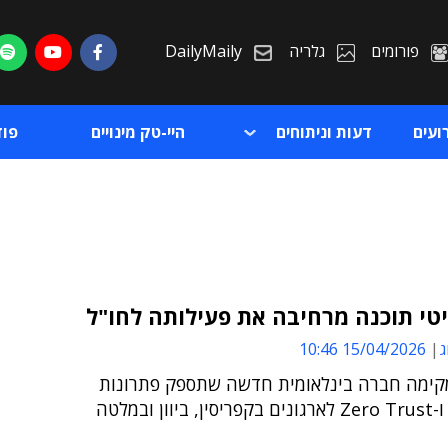
פורומים
גלריה
DailyMaily
ועים
דעות וניתוחים
היי-טק מינויים
פו
טי תוכנה מרחיבה את פעילותה לחו"ל
ג
15/04/2026 10:46
ת
ימה חברה בינלאומית חדשה שתספק פתרונות
ת