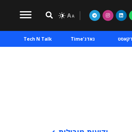
דקאסט
גאדג'Time
Tech N Talk
וכן פרסומי
תוכן פרסומי
וכן פרסומי