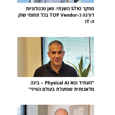
מחקר STKI השנתי: וואן טכנולוגיות
דורגה כ-TOP Vendor בכל תחומי שוק
ה-IT
"העתיד הוא Physical AI – בינה
מלאכותית שפועלת בעולם הפיזי"