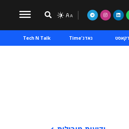
דקאסט
גאדג'Time
Tech N Talk
וכן פרסומי
תוכן פרסומי
וכן פרסומי