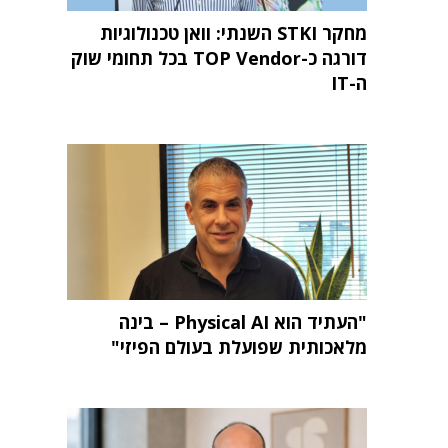
מחקר STKI השנתי: וואן טכנולוגיות
דורגה כ-TOP Vendor בכל תחומי שוק
ה-IT
"העתיד הוא Physical AI – בינה
מלאכותית שפועלת בעולם הפיזי"