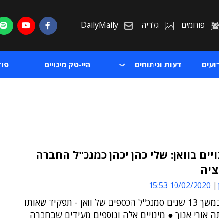
פורומים
גלריה
DailyMaily
ועים
דעות וניתוחים
היי-טק מינויים
פו
ויים בוואן: שלי כהן יכהן כמנכ"ל החברה
ציה
ת
10/02/2020 15:53
ת
כהן היה במשך 13 שנים סמנכ"ל הכספים של וואן - תפקיד שאותו
 אורי אנוך ● מינויים אלה ונוספים מעידים שבחברה