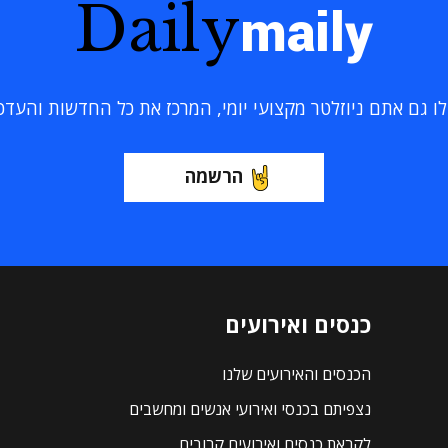
Daily
maily
 גם אתם ניוזלטר מקצועי יומי, המרכז את כל החדשות והעדכוני
הרשמה
כנסים ואירועים
הכנסים והאירועים שלנו
נצפיתם בכנסי ואירועי אנשים ומחשבים
לקראת כנסים ואירועים קרובים