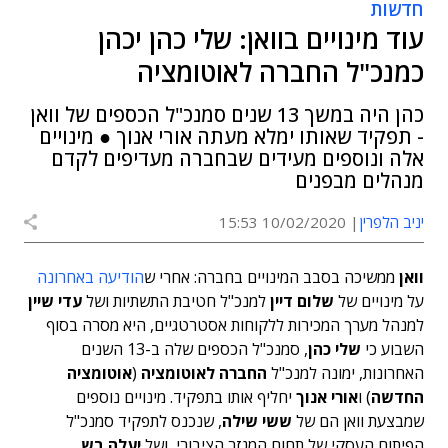
חדשות
עוד מינויים בוואן: שלי כהן יכהן
כמנכ"ל החברה לאוטומציה
כהן היה במשך 13 שנים סמנכ"ל הכספים של וואן
- תפקיד שאותו ימלא מעתה אורי אנוך ● מינויים
אלה ונוספים מעידים שבחברה מעדיפים לקדם
מנהלים מבפנים
יניב הלפרין
10/02/2020 15:53
וואן
ממשיכה בסבב המינויים בחברה: אחרי ש
הודיעה באחרונה
על מינויים של
שלום דיין
למנכ"ל חטיבת התשתיות ושל
עדי שיין
למנהל מערך המכירות ללקוחות אסטרטגיים, היא מסרה בסוף
השבוע כי
שלי כהן
, סמנכ"ל הכספים שלה ב-13 השנים
האחרונות, ימונה למנכ"ל
החברה לאוטומציה
(
אוטומציה
החדשה
) ו
אורי אנוך
יחליף אותו בתפקיד. מינויים נוספים
שמבצעת וואן הם של
ששי שילה
, שנכנס לתפקיד סמנכ"ל
הפיתוח העסקי של תחום המגזר הציבורי, ושל
יעלה בש