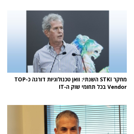
מחקר STKI השנתי: וואן טכנולוגיות דורגה כ-TOP
Vendor בכל תחומי שוק ה-IT