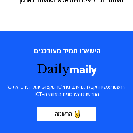
"האתגר הגדול אינו ה-AI אלא הטמעתה בארגון"
הישארו תמיד מעודכנים
Daily
maily
הירשמו עכשיו ותקבלו גם אתם ניוזלטר מקצועי יומי, המרכז את כל
החדשות והעדכונים בתחומי ה-ICT
הרשמה