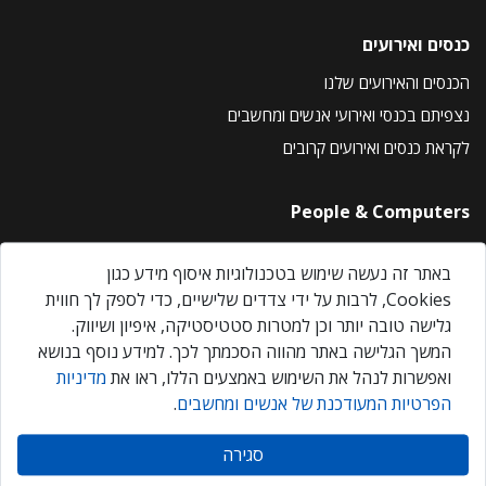
כנסים ואירועים
הכנסים והאירועים שלנו
נצפיתם בכנסי ואירועי אנשים ומחשבים
לקראת כנסים ואירועים קרובים
People & Computers
About Us
באתר זה נעשה שימוש בטכנולוגיות איסוף מידע כגון
Privacy Policy
Cookies, לרבות על ידי צדדים שלישיים, כדי לספק לך חווית
Contact Us
גלישה טובה יותר וכן למטרות סטטיסטיקה, איפיון ושיווק.
Our Events
המשך הגלישה באתר מהווה הסכמתך לכך. למידע נוסף בנושא
ואפשרות לנהל את השימוש באמצעים הללו, ראו את
מדיניות
הפרטיות המעודכנת של אנשים ומחשבים
.
אנשים ומחשבים © 2026 – כל הזכויות שמורות
סגירה
Created by