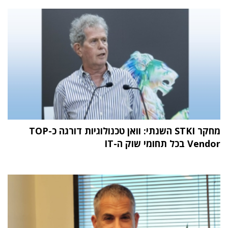
מחקר STKI השנתי: וואן טכנולוגיות דורגה כ-TOP
Vendor בכל תחומי שוק ה-IT