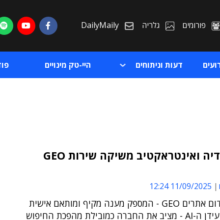
פורומים
גלריה
DailyMaily
ועים
דעות וניתוחים
היי-טק מינויים
פו
לאוס מדיה ואינטראקטיב משיקה שירות GEO
ת
11/09/2025 12:24
ת
שירות קידום אתרים GEO - המספק מענה מקיף ומותאם אישית
לחיפוש בעידן ה-AI - מציב את החברה כמובילת מהפכת החיפוש