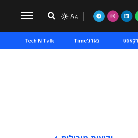
דקאסט
גאדג'Time
Tech N Talk
וכן פרסומי
תוכן פרסומי
וכן פרסומי