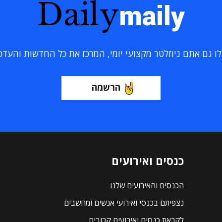
Daily
maily
 גם אתם ניוזלטר מקצועי יומי, המרכז את כל החדשות והעדכוני
הרשמה
כנסים ואירועים
הכנסים והאירועים שלנו
נצפיתם בכנסי ואירועי אנשים ומחשבים
לקראת כנסים ואירועים קרובים