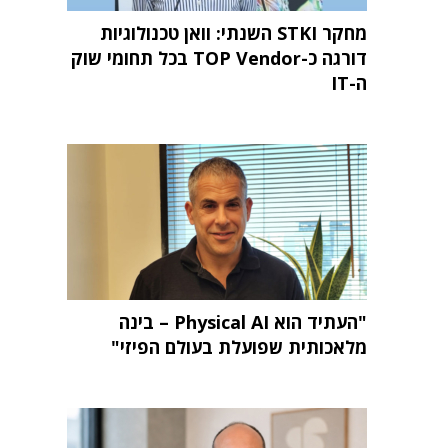
מחקר STKI השנתי: וואן טכנולוגיות
דורגה כ-TOP Vendor בכל תחומי שוק
ה-IT
"העתיד הוא Physical AI – בינה
מלאכותית שפועלת בעולם הפיזי"