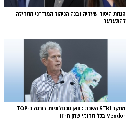
הנחת היסוד שעליה נבנה הניהול המודרני מתחילה
להתערער
מחקר STKI השנתי: וואן טכנולוגיות דורגה כ-TOP
Vendor בכל תחומי שוק ה-IT