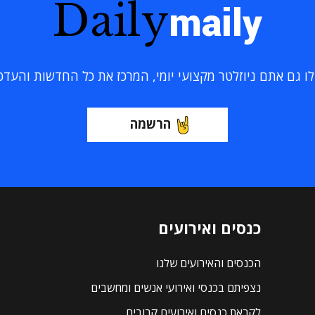
Daily
maily
 גם אתם ניוזלטר מקצועי יומי, המרכז את כל החדשות והעדכוני
הרשמה
כנסים ואירועים
הכנסים והאירועים שלנו
נצפיתם בכנסי ואירועי אנשים ומחשבים
לקראת כנסים ואירועים קרובים