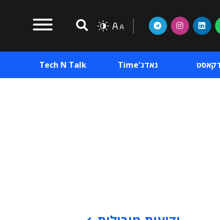
דקאסט
גאדג'Time
Tech N Talk
וכן פרסומי
תוכן פרסומי
וכן פרסומי