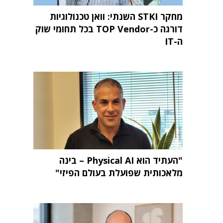
מחקר STKI השנתי: וואן טכנולוגיות
דורגה כ-TOP Vendor בכל תחומי שוק
ה-IT
"העתיד הוא Physical AI – בינה
מלאכותית שפועלת בעולם הפיזי"