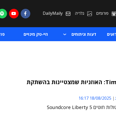
פורומים
גלריה
DailyMaily
ועים
דעות וניתוחים
היי-טק מינויים
פו
גאדג'Time: האוזניות שמצטיינות בהשתקת
ת
18/08/2025 16:17
ת
טים Soundcore Liberty 5