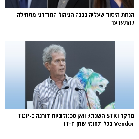
הנחת היסוד שעליה נבנה הניהול המודרני מתחילה
להתערער
מחקר STKI השנתי: וואן טכנולוגיות דורגה כ-TOP
Vendor בכל תחומי שוק ה-IT