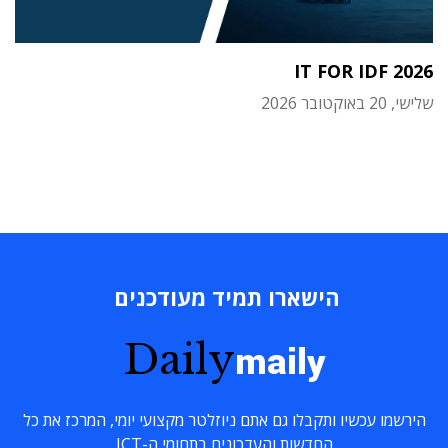
IT FOR IDF 2026
שלישי, 20 באוקטובר 2026
הישארו תמיד מעודכנים
Daily
maily
הירשמו עכשיו ותקבלו גם אתם ניוזלטר מקצועי יומי, המרכז את כל
החדשות והעדכונים בתחומי ה-ICT