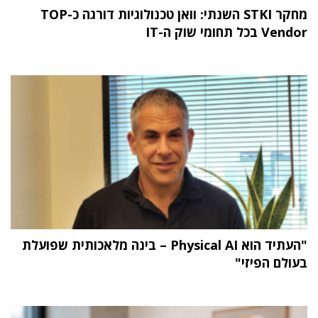
מחקר STKI השנתי: וואן טכנולוגיות דורגה כ-TOP
Vendor בכל תחומי שוק ה-IT
"העתיד הוא Physical AI – בינה מלאכותית שפועלת
בעולם הפיזי"