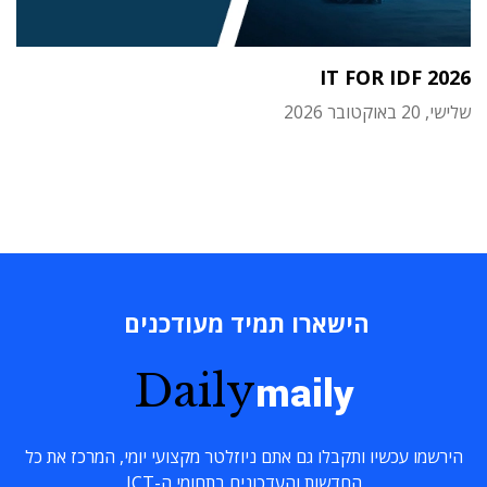
IT FOR IDF 2026
שלישי, 20 באוקטובר 2026
הישארו תמיד מעודכנים
Daily
maily
הירשמו עכשיו ותקבלו גם אתם ניוזלטר מקצועי יומי, המרכז את כל
החדשות והעדכונים בתחומי ה-ICT