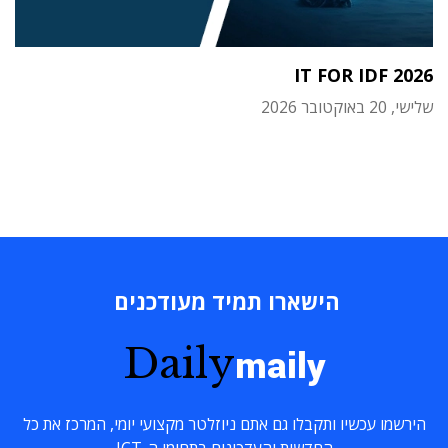
IT FOR IDF 2026
שלישי, 20 באוקטובר 2026
הישארו תמיד מעודכנים
Daily
maily
הירשמו עכשיו ותקבלו גם אתם ניוזלטר מקצועי יומי, המרכז את כל