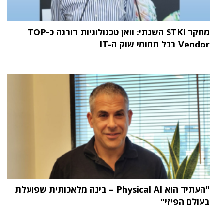
מחקר STKI השנתי: וואן טכנולוגיות דורגה כ-TOP
Vendor בכל תחומי שוק ה-IT
"העתיד הוא Physical AI – בינה מלאכותית שפועלת
בעולם הפיזי"