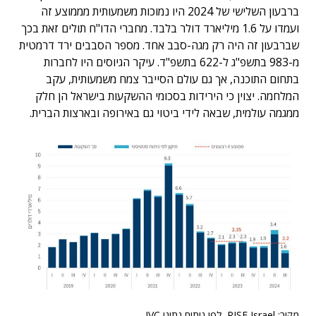
ברבעון השלישי של 2024 היו נמוכות משמעותית מממוצע זה
ועמדו על 1.6 מיליארד דולר בלבד. מחברי הדו"ח תולים זאת בכך
שברבעון זה היה רק מגה-סבב אחד. מספר הסבבים ירד דרמטית
מ-983 בתשפ"ג ל-622 בתשפ"ד. עיקר הגיוסים היו לחברות
בתחום התוכנה, אך גם עולם הסייבר צמח משמעותית, עקב
המלחמה. יצוין כי הירידות בסכומי ההשקעות בישראל הן חלק
ממגמה עולמית, שבאה לידי ביטוי גם באירופה ובארצות הברית.
מקור: RISE Israel, לפי ניתוח נתוני IVC