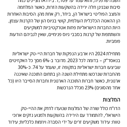
השנה שלפניה, והוא עומד על 1,109. ב-IATI מציינים כמה
סיבות שבגינן חלה ירידה בהשקעות הזרות, כאשר המלחמה
והמצב הפוליטי בישראל הן, ביחד, רק אחת מהן. הסיבות האחרות
הן ההאטה הכלכלית העולמית, קושי בגיוס הון של הקרנות עצמן,
היות החברות הישראליות פחות אטרקטיביות למשקיעים
והשתתפות של קרנות בסבבי גיוס פנימיים, שאין לגביהם הודעות
פומביות.
מתחילת 2024 היו ארבע הנפקות של חברות היי-טק ישראליות
בנאסד"ק – בדומה לכל 2023. מדובר ב-6% מסך כל האקזיטים
שביצעו חברות ישראליות בתקופה זו, שעמד על 74. כ-30%
מהחברות שנרכשו מתחילת השנה הן בתחום התוכנה שאיננה
ארגונית, כאשר חברות התוכנה הארגונית וחברות הסייבר היוו (כל
אחד מהסוגים) 23% מכלל הנרכשות
המלצות
הדו"ח כולל שורה של המלצות שנועדו לחזק את ההיי-טק
הישראלי, להתמודד עם הירידה בהשקעות ולמנוע נזקים ארוכי
טווח: עידוד משקיעים זרים על ידי הסברה ויוזמות כלכליות; עידוד