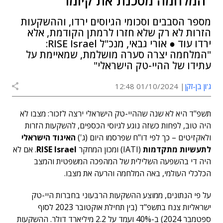
"המלחמה מסכנת את קיומו"
מספר הסבבים וסכומי הגיוסים ירדו, וההשקעות
הזרות לא רק שלא חזרו לרמתן הקודמת, אלא
ירדו עוד ● אורי גבאי, מנכ"ל RISE Israel:
"המלחמה יצרה סערה מושלמת, שמאיימת על
עתידו של ההיי-טק הישראלי"
ג'ון בן-זקן
01/10/2024 12:48
תשפ"ד היא לא שנה שההיי-טק הישראלי ירצה לזכור: מצבו לא
היה טוב, לפחות כשזה נוגע לגיוסי הכספים, להשקעות הזרות
ולאקזיטים – כך לפי דו"ח שפרסמו היום (ג')
האיגוד הישראלי
לתעשיות מתקדמות
(IATI) ומכון המחקר
RISE Israel
. אם לא
היה די בהשפעה השלילית של המהפכה המשפטית והמצב
הכלכלי העולמי, באה המלחמה והרעה את מצבו.
על פי הנתונים, ממוצע ההשקעות הרבעוני בחברות היי-טק
ישראליות צנח בתשפ"ד (בין תחילת אוקטובר 2023 לסוף
ספטמבר 2024) ב-40% ועמד על 2.2 מיליארד דולר. ההשקעות