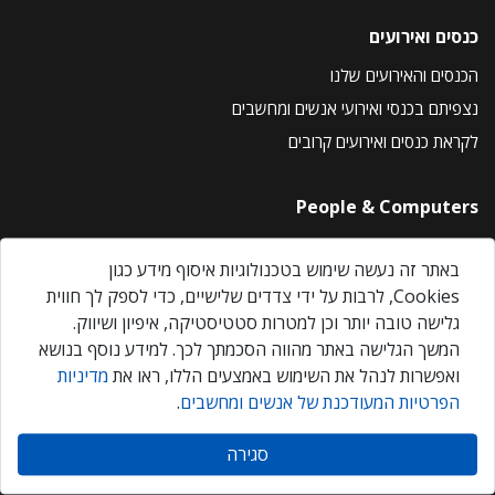
כנסים ואירועים
הכנסים והאירועים שלנו
נצפיתם בכנסי ואירועי אנשים ומחשבים
לקראת כנסים ואירועים קרובים
People & Computers
About Us
באתר זה נעשה שימוש בטכנולוגיות איסוף מידע כגון
Privacy Policy
Cookies, לרבות על ידי צדדים שלישיים, כדי לספק לך חווית
Contact Us
גלישה טובה יותר וכן למטרות סטטיסטיקה, איפיון ושיווק.
Our Events
המשך הגלישה באתר מהווה הסכמתך לכך. למידע נוסף בנושא
ואפשרות לנהל את השימוש באמצעים הללו, ראו את
מדיניות
הפרטיות המעודכנת של אנשים ומחשבים
.
אנשים ומחשבים © 2026 – כל הזכויות שמורות
סגירה
Created by