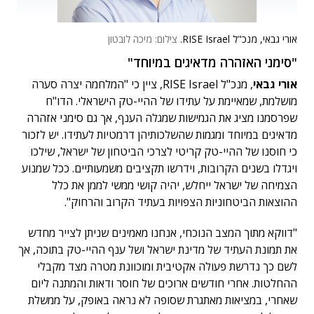
אורי גבאי, מנכ"ל RISE Israel.
צילום: מיכה לובטון
"סימני האזהרה מדאיגים במיוחד"
אורי גבאי
, מנכ"ל RISE Israel, ציין כי "המלחמה יצרה סערה
מושלמת, שמאיימת על עתידו של ההיי-טק הישראלי. הדו"ח
שפרסמנו מציג את הגמישות שמגלה הענף, אך גם סימני אזהרה
מדאיגים במיוחד ומגמות שהשלכותיהן דרמטיות לעתידו. יש לזכור
כי חוסנו של ההיי-טק קריטי לצרכי הביטחון של ישראל, שילכו
ויגדלו בשנים הקרובות, וידרשו תקציבים משמעותיים. ככל שמנוע
הצמיחה של ישראל ייחלש, יהיה קושי ממשי לממן את כלל
ההוצאות הביטחוניות הצפויות בעתיד הקרוב והרחוק".
"דווקא מתוך המצב הנוכחי, אנחנו מאמינים שניתן לצייר מחדש
את תמונת העתיד של מדינת ישראל ושל ענף ההיי-טק בתוכה, אך
לשם כך נדרשת פעולה אקטיבית ומוכוונת מטרה מצד מקבלי
ההחלטות. אחרי חודשים ארוכים של חוסר ודאות והמתנה ליום
שאחרי, במציאות מאתגרת שסופה לא נראה באופק, על ממשלת