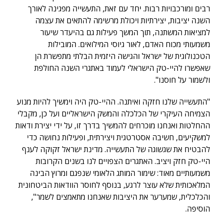
רבים ומורכבויות רבות. יחד עם זאת, התעשייה מפגינה לאורך
השנה יציבות, יצירתיות ויכולת מרשימה להתאים את עצמה
למציאות המשתנה, תוך המשך פעילות גם בהיעדר שיעור
משמעותי מכוח האדם, לאור גיוסי המילואים. המובילות
הטכנולוגית של ישראל והגישה היזמית הבלתי מתפשרת הן
שאפשרו להיי-טק הישראלי לעמוד באתגרי השנה החולפת
ולשמור על חוסנו".
"התעשייה שלנו חזקה ואיתנה. ההיי-טק היה וימשיך להיות מנוע
הצמיחה העיקרי של הכלכלה והמשק הישראליים ועל כן, מקבלי
ההחלטות ואנחנו מוכרחים להמשיך בדרך זו, על ידי יצירת ודאות
למשקיעים, חשיבה אסטרטגית ויצירתית, ופעילות נחושה כדי
להבטיח את שגשוגה של התעשייה. מדינת ישראל זקוקה לענף
היי-טק חזק ויציב. האתגרים הצפויים לנו בשנים הקרובות
משמעותיים מאוד: שימור המותג הלאומי שנפגם ומרוץ הבינה
המלאכותית שלא עוצר לרגע, בנוסף לחוסר הוודאות הביטחונית
והכלכלית, שמערער את היציבות שאנחנו מתאמצים לשמר",
הוסיפה.