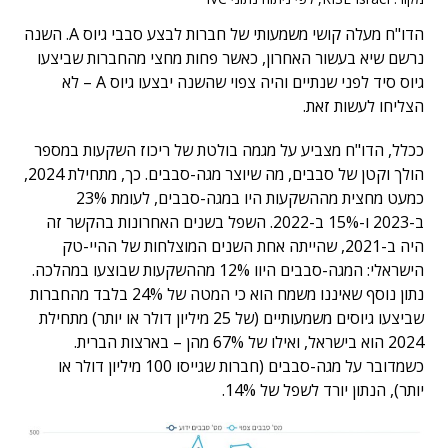
הדו"ח מעלה קושי משמעותי של חברות לבצע סבבי גיוס A. השנה
נרשם שיא בעשור האחרון, כאשר פחות מחצי מהחברות שביצעו
גיוס סיד לפני שנתיים והיה צפוי שהשנה יבצעו גיוס A – לא
הצליחו לעשות זאת.
ככלל, הדו"ח מצביע על מגמה בולטת של ריכוז השקעות במספר
הולך וקטן של סבבים, מה שיוצר מגה-סבבים. כך, מתחילת 2024,
כמעט מחצית מההשקעות היו במגה-סבבים, לעומת 23%
ב-2023 ו-15% ב-2022. השפל בשנים האחרונות בהקשר זה
היה ב-2021, שהייתה אחת השנים המוצלחות של ההיי-טק
הישראלי: המגה-סבבים היוו 12% מההשקעות שבוצעו במהלכה.
נתון נוסף שאיננו משמח הוא כי המטה של 24% בלבד מהחברות
שביצעו גיוסים משמעותיים (של 25 מיליון דולר או יותר) מתחילת
2024 הוא בישראל, ואילו של 67% מהן – בארצות הברית.
כשמדובר על מגה-סבבים (חברות שגייסו 100 מיליון דולר או
יותר), הנתון יורד לשפל של 14%.