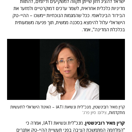
ישראל להציג חזון שייתן תקווה למשקיעים וליזמים, להתוות
מדיניות כלכלית אחראית, לשמר ערכים דמוקרטיים ולמזער את
הבידוד הבינלאומי. ככל שהמגמות הנוכחיות יימשכו – ההיי-טק
הישראלי עלול להימצא בסכנה ממשית, תוך פגיעה משמעותית
בכלכלת המדינה", אמר.
קרין מאיר רובינשטין, מנכ"לית ונשיאת IATI – האיגוד הישראלי לתעשיות
מתקדמות,
צילום: סיון פרג'
קרין מאיר רובינשטין
, מנכ"לית ונשיאת IATI, אמרה כי
"המלחמה המתמשכת הציבה בפני תעשיית ההיי-טק אתגרים