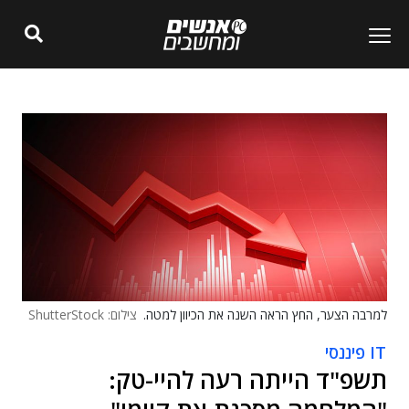
למרבה הצער, החץ הראה השנה את הכיוון למטה.
צילום: ShutterStock
IT פיננסי
תשפ"ד הייתה רעה להיי-טק: