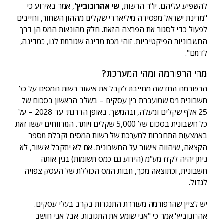
להשפיע עליהם. יו"ר הרשות,
שי אהרונוביץ'
, אמר באירוע כי
"מדינת ישראל מפסידה מיליארדי שקלים מההון השחור, וחייבים
לפעול כדי לסגור את הפרצה הזאת. חלק מהונאות המס הן דרך
החשבוניות הפיקטיביות. זוהי מכת מדינה שגורמת לנו, כמדינה,
לדמם".
מהי הרפורמה ומהי המערכת?
הרפורמה החדשה מחייבת לקבל את אישור רשות המסים על כל
חשבונית מס שמועברת בין עסקים – בשלב הראשון בסכום של
25 אלף שקלים ומעלה, ובהמשך, באופן הדרגתי עד 2028 – על
כל חשבונית בסכום של 5,000 שקלים ויותר. המדווחים יעשו זאת
באמצעות התחברות למערכת של רשות המסים וקבלת מספר
הקצאה, שיהווה אישור על החשבונית. אם לא יתקבל אישור, לא
ניתן יהיה לקזז מע"מ (הידוע גם כמס תשומות) בגין אותה
חשבונית, וכתוצאה מכך, חבות המס הכוללת של העסק צפויה
לגדול.
יש לציין שהרפורמה מעוררת התנגדות בקרב בעלי עסקים.
אהרונוביץ' אמר כי "אני שומע את התגובות, אבל אני חושב