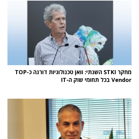
מחקר STKI השנתי: וואן טכנולוגיות דורגה כ-TOP
Vendor בכל תחומי שוק ה-IT