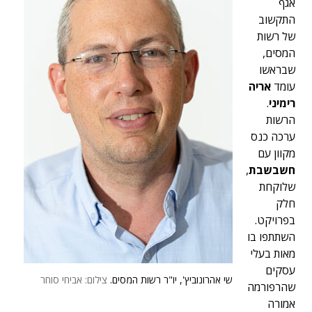
אגף
התקשוב
של רשות
המסים,
שבראשו
עומד
אריה
רימיני
.
הרשות
ערכה כנס
מקוון עם
חשבשבת
,
שלוקחת
חלק
בפרויקט.
השתתפו בו
מאות בעלי
עסקים
שי אהרונוביץ', יו"ר רשות המסים.
צילום: אביחי סוחר
שהרפורמה
אמורה