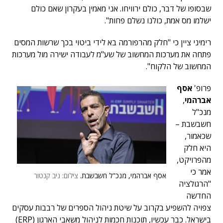
שבסופו של דבר, כולם ירוויחו. אני מאמין בעקרון שאם כולם
ישלמו מס אמת, כולנו נשלם פחות".
רימיני ציין כי "חלק מהרפורמה בא לידי ביטוי בכך שרשות המסים
פתחה את מערכות המחשוב של שע"מ לעבודה ישירה מול מערכות
המחשוב של הלקוח".
פרופ'
אסף
אברהמי
,
מנכ"ל
חשבשבת –
שכאמור,
היא חלק
מהפרויקט,
אמר כי
אסף אברהמי, מנכ"ל חשבשבת.
צילום: ניב קנטור
"הרגולציה
החדשה
צפויה להשפיע בקרוב על שיטת ניהול הספרים של רבבות עסקים
בישראל. כבר עכשיו, תוכנות חכמות לניהול משאבי הארגון (ERP)