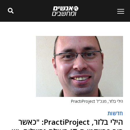
הילי בלזר, מנכ"ל PractiProject
חדשות
הילי בלזר, PractiProject: "כאשר