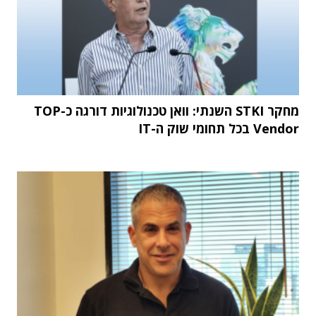
מחקר STKI השנתי: וואן טכנולוגיות דורגה כ-TOP
Vendor בכל תחומי שוק ה-IT