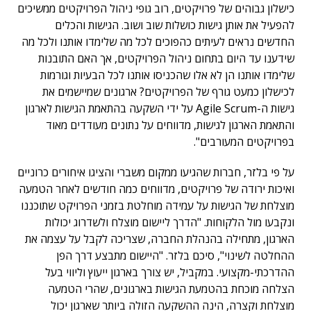
כישלון גבוהים של פרויקטים, רוב גופי ניהול הפרויקטים ממשיכים
להפעיל את אותן גישות כושלות שוב ושוב. הגישות והכלים
החדשים נראים לעיתים כהפוכים לכל מה שלימדו אותנו ולכל מה
שידענו עד היום בתחום ניהול הפרויקטים, אך האם התובנות
שלימדו אותנו הן לא אלו שהכניסו אותנו לכל הבעיות וגורמות
לכישלון כמעט גורף של הפרויקטים? ארגונים שמיישמים את
גישות ה-Agile Scrum על ידי השקעה בהתאמת הגישות לארגון
והתאמת הארגון לגישות, מדווחים על נתונים מעודדים מאוד
בפרויקטים המעורבים".
על פי בלזר, חברות שהגיעו ממקום משברי והציגו איחורים כרוניים
ואיכות ירודה של פרויקטים, מדווחים כמה חודשים לאחר הטמעה
מוצלחת של הגישות על עמידה מוחלטת בזמני הפרויקט שתוכננו
ונקבעו מול הלקוחות. "הדרך ליישום מוצלח ולשדרוג יכולות
הארגון, מתחילה בהנהלת החברה, שצריכה לקבל על עצמה את
ההחלטה לשינוי", סיכם בלזר. "היישום מתבצע דרך הפן
ההדרכתי-מקצועי. במקביל, יש צורך בארגון ייעוץ וליווי בעל
הצלחה מוכחת בהטמעת הגישות בארגונים, שהרי הטמעה
מוצלחת וקצרה, הינה ההשקעה הזולה ביותר שארגון יכול