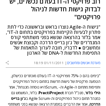
רוב פרויקטי ה-IT בעולם נכשלים, יש
לבדוק גישות חדשות לניהול
פרויקטים"
"גישות ה-Agile נוצרו בראש ובראשונה כדי לתת
פתרון לבעיות הקיימות בפרויקטים בתחום ה-IT",
אמר בלזר בהרצאה שנשא בפני משתתפי קורס
המנמ"רים של ג'ון ברייס הדרכה וקבוצת אנשים
ומחשבים ● לדבריו, חובה לערוך התאמות של
התפיסות החדשות ל-DNA של הארגון
מערכת אנשים ומחשבים
01/11/2011 18:19
"בימים בהם כ-75% מפרויקטי ה-IT בעולם מוכתרים ככישלון,
הטמעה פרקטית של גישות חדשות בתחום ניהול הפרויקטים
ותפיסות מתחום ה-Agile וה- ,Scrumהיא נוסחה מנצחת", אמר
הילי בלזר
, מנכ"ל חברת
PractiProject
. בלזר, המשמש גם
כמנהל תחום ניהול הפרויקטים וה-Agile Scrum ב
ג'ון ברייס
הדרכה
, אמר את הדברים במסגרת הרצאה שנשא בפני משתתפי