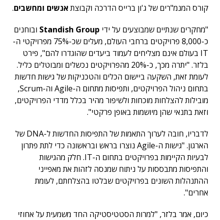
קורס המנמ"רים של ג'ון ברייס הדרכה וקבוצת
אנשים ומחשבים
.
"מחקרים שנתיים שמבוצעים על ידי
Standish Group
ובוחנים
כ-8,000 פרויקטים ברחבי העולם, מעלים שכ-75% מפרויקטי ה-
IT בעולם אינם מצליחים לעמוד ביעדים שהוגדרו להם", פירט
בלזר. "יתרה מכך, כ-20% מהפרויקטים נכשלים ומבוטלים כליל.
לעומת זאת, השקעה ביישום הכלים והטכניקות של גישות חדשות
בתחום ניהול הפרויקטים, ותפיסות מתחום ה-Agile וה-Scrum,
מובילות להצלחות מוכחות ולשיפור מהיר בכלל מדדי הפרויקטים,
וזאת בתנאי שהן מיושמות באופן פרקטי".
לדבריו, חובה לערוך התאמות של התפיסות החדשות ל-DNA של
הארגון. "גישות ה-Agile נוצרו בראש ובראשונה כדי לתת פתרון
לבעיות הקיימות בפרויקטים בתחום ה-IT. חלק מהגישות
והתפיסות מתבססות על ניתוח שמנסה לזהות את מאפייני
ההתנהלות השונים בפרויקטים שבלטו בהצלחתם, לעומת
אחרים".
כיום, אמר בלזר, "למרות הסטטיסטיקה החד משמעית על אחוזי