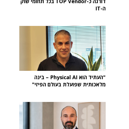
דורגה כ-TOP Vendor בכל תחומי שוק
ה-IT
"העתיד הוא Physical AI – בינה
מלאכותית שפועלת בעולם הפיזי"