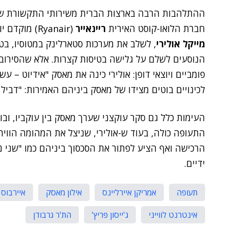
ההתלהבות הרבה בארצות הברית משירותי התקשורת של
חברת הלואו-קוסט האירית
ריינאייר
(Ryanair) מוקדם יותר השנה. בחודש ינואר האחרון
מייקל אולירי
, לשלב את מערכות סטארלינק במטוסיו, בטע
הנוסעים לשלם על גלישה בטיסות קצרות. אלא שהסירוב 
פומביים ויוצאי דופן: אולירי כינה את מאסק "אידיוט – עש
לכינויים בוטים מצידו של מאסק ביניהם האמירות: "דביל ג
העימות כלל גם סקר עוקצני שערך מאסק בין עוקביו, וב
התעופה כולה, בעוד ש-אולירי, שניצל את המהומה הווירא
הרכישה ואף הציע לפתור את הסכסוך ביניהם כמו "שני נו
ידיים.
תעופה
אמריקן איירליינס
אילון מאסק
איירבוס
אינטרנט לווייני
ג'ייסון פריץ'
הת'ר גרבודן