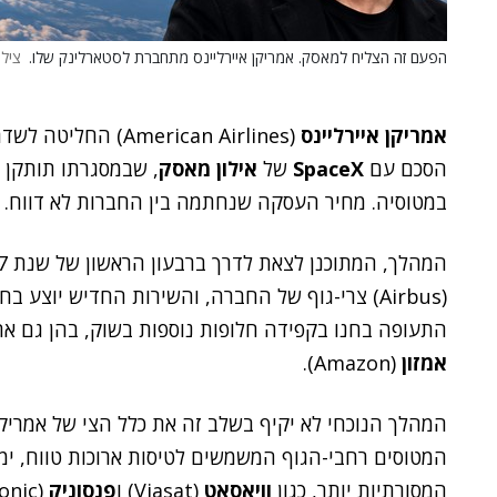
הפעם זה הצליח למאסק. אמריקן איירליינס מתחברת לסטארלינק שלו.
צילום
אמריקן איירליינס
(American Airlines
הסכם עם
SpaceX
של
אילון מאסק
במטוסיה. מחיר העסקה שנחתמה בין החברות לא דווח.
(Airbus) צרי-גוף של החברה, והשירות החדיש יו
התעופה בחנו בקפידה חלופות נוספות בשוק, בהן גם את 
אמזון
(Amazon).
המהלך הנוכחי לא יקיף בשלב זה את כלל הצי של אמריקן 
המטוסים רחבי-הגוף המשמשים לטיסות ארוכות טווח, י
המסורתיות יותר, כגון
וויאסאט
(Viasat) ו
פנסוניק