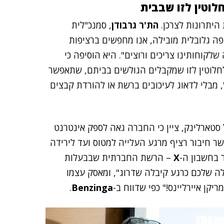
לוטין לזו שבבית
היתרונות לצרכן.
הת'ר גרבודן
, סמנכ"לית
פה גלובלית מובילה, אנו מחפשים ברציפות
לקוחותינו צריכים ורוצים". היא הוסיפה כי
חלוטין לזו שמקבלים הגולשים בביתם, שתאפשר
, מבלי לדאוג לעיכובים ברשת או להורדת קבצים
 סטארלינק, ציין כי החברה גאה לספק אינטרנט
שר חיבור רציף מרגע העלייה למטוס ועד לירידה
 בחשבון ה-
X
– הרשת החברתית שבבעלות
ילה שלכם כרגע קיבלה שדרוג", ומאסק עצמו
קן איירליינס!" כפי שדווח ב-
Benzinga
.