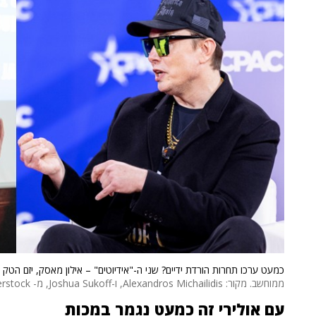
כמעט ערכו תחרות הורדת ידיים? שני ה-"אידיוטים" – אילון מאסק, יזם הטק ומנכ"ל SpaceX, ומייקל אולירי, מנכ"ל
ממוחשב. מקור: Alexandros Michailidis, ו-Joshua Sukoff, מ- Shutterstock (בהתאמה)
עם אולירי זה כמעט נגמר במכות