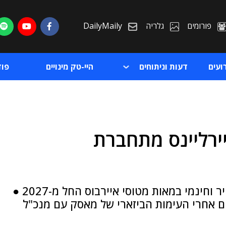
פורומים
גלריה
DailyMaily
ועים
דעות וניתוחים
היי-טק מינויים
פו
ירליינס מתחברת
ת
ת
חברת התעופה הודיעה כי תתקין אינטרנט מהיר וחינמי במאות מטוסי איירבוס החל מ-2027 ●
 אחרי העימות הביזארי של מאסק עם מנכ"ל