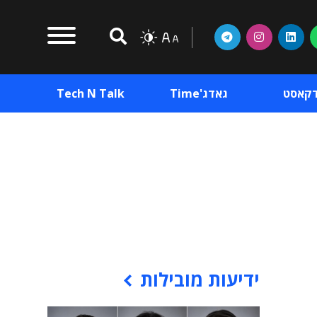
דקאסט
גאדג'Time
Tech N Talk
וכן פרסומי
תוכן פרסומי
וכן פרסומי
ידיעות מובילות