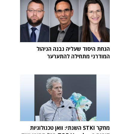
הנחת היסוד שעליה נבנה הניהול
המודרני מתחילה להתערער
מחקר STKI השנתי: וואן טכנולוגיות