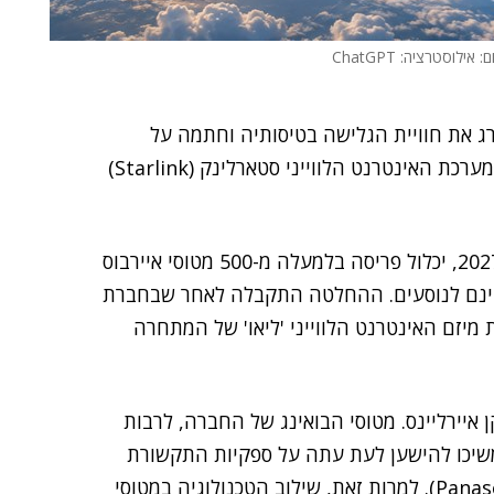
: אילוסטרציה: ChatGPT
) החליטה לשדרג את חוויית הגלישה בטיסותיה וחתמה על
, שבמסגרתו תותקן מערכת האינטרנט הלווייני סטארלינק (Starlink)
המהלך, המתוכנן לצאת לדרך ברבעון הראשון של שנת 2027, יכלול פריסה בלמעלה מ-500 מטוסי איירבוס
צע בחינם לנוסעים. ההחלטה התקבלה לאחר שבחברת
מיזם האינטרנט הלווייני 'ליאו' של המתחרה
איירליינס. מטוסי הבואינג של החברה, לרבות
משיכו להישען לעת עתה על ספקיות התקשורת
(Panasonic). למרות זאת, שילוב הטכנולוגיה במטוסי