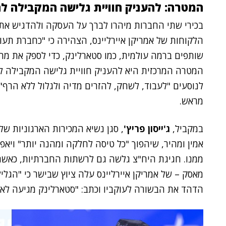
המטרה: להעניק חוויית גלישה המקבילה לח
בכירי שתי החברות מיהרו לברך על העסקה ולהדגיש את 
הלקוחות של אמריקן איירליינס, הצהירה כי "כחברת תעו
שותפים ברמה עולמית, כמו סטארלינק, כדי לספק את מה ש
המטרה המרכזית היא להעניק חוויית גלישה המקבילה ל
לנוסעים "לעבוד, לשחק, להזרים מדיה ולגלול ללא הרף"
מראש.
במקביל,
ג'ייסון פריץ'
, סגן נשיא המכירות הארגוניות של
אמין ומהיר, שיהפוך "כל טיסה לחלקה ומהנה יותר" ויאפ
ממנו. חגיגת היח"צ גלשה גם לרשתות החברתיות, כאשר
מאסק – של אמריקן איירליינס עלה ציוץ שבישר כי "הגל
הדהד את הבשורה לעוקביו וכתב: "סטארלינק מגיעה לאמרי