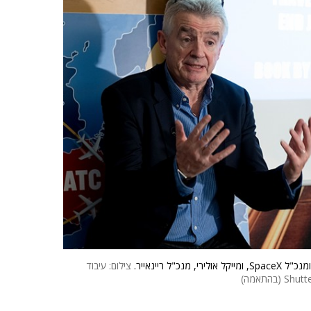
 ריינאייר.
צילום: עיבוד