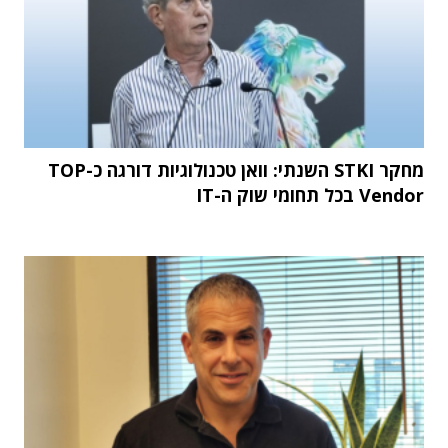
מחקר STKI השנתי: וואן טכנולוגיות דורגה כ-TOP
Vendor בכל תחומי שוק ה-IT