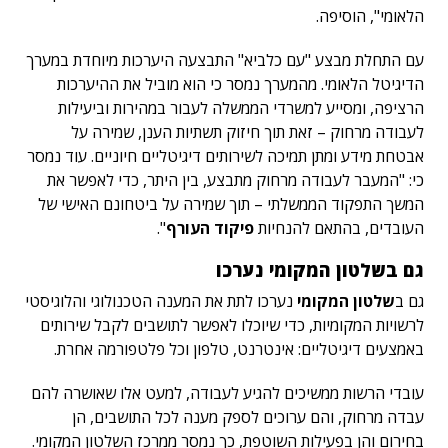
הלאומי", הוסיפה.
עם התחלת מבצע "עם כלביא" התבצעה היערכות מיוחדת במערך
הדיגיטל הלאומי. מהמערך נמסר כי הוא מוביל את ההיערכות
הרציפה, ומסייע למשרדי הממשלה לעבור במהירות וביעילות
לעבודה מרחוק – זאת תוך חיזוק תשתיות הענן, שמירה על
אבטחת מידע ומתן תמיכה לשירותים דיגיטליים חיוניים. עוד נמסר
כי: "המעבר לעבודה מרחוק מתבצע, בין היתר, כדי לאפשר את
המשך התפקוד הממשלתי – תוך שמירה על ביטחונם האישי של
העובדים, בהתאם להנחיות
פיקוד העורף
".
גם בשלטון המקומי נערכו
גם ב
שלטון המקומי
נערכו לתת את המענה הטכנולוגי והלוגיסטי
לרשויות המקומיות, כדי שיוכלו לאפשר לתושבים לקבל שירותים
באמצעים דיגיטליים: אינטרנט, טלפון וכל פלטפורמה אחרת.
עובדי הרשות ממשיכים להגיע לעבודה, למעט אלו שאושרה להם
עבדה מרחוק, והם ערוכים לספק מענה לכל התושבים, הן
בחירום והן בפעילות השוטפת, כך נמסר ממרכז השלטון המקומי.