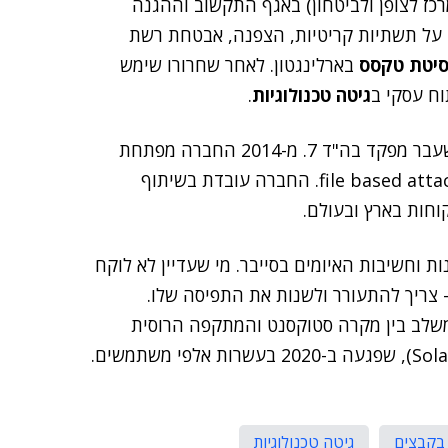
כז לצופן ולביטחון) באגף התקשוב וההגנה
 על תשתיות קריטיות, הצפנה, אבטחת רשת
סיטת טקסס
בארלינגטון. לאחר שחרורו שימש
גיטה טכנולוגיות
.
, לשעבר מפקד בה"ד 7. מ-2014 החברה מפתחת
פתרונות לנטרול מתקפות סייבר המועברות בקבצים, file based attacks. החברה עובדת בשיתוף
ות וחשיבות האיומים בסייבר. מי שעדיין לא לוקח
 צריך להתעורר ולשנות את התפיסה שלו.
משלב בין מקרה סטוקסנט והמתקפה הרוסית
(SolarWinds), שפגעה ב-2020 בעשרות אלפי משתמשים.
 בקבצים
גיטה טכנולוגיות