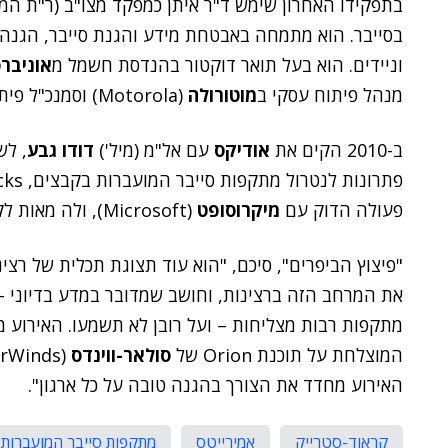
בתפקידו האחרון שימש ד"ר איתן כמפקד מצו"ב (ר"ת המר
בסייבר. הוא מתמחה באבטחת מידע והגנת סייבר, הגנה
וניידים. הוא בעל תואר דוקטור בהנדסת חשמל מ
אוניבר
מנהל פיתוח עסקי ב
מוטורולה
(Motorola) וסמנכ"ל פיתוח עסקי ב
ב-2010 הקים את
אודיקס
עם אל"מ (מיל')
דודו גבע
פעולה הדוק עם
מיקרוסופט
(Microsoft), ולה מאות לקוחות בארץ ובעולם.
"פיצוץ הביפרים", סיכם, "הוא עוד תצוגת תכלית של רצינ
את המרחב הזה ברצינות, וחושב שמדובר במדע בדיוני –
מתקפות רבות מצליחות – ועל רובן לא תשמעו. האירוע 
המוצלחת על תוכנת Orion של
סולאר-ווינדס
האירוע מחדד את הצורך בהגנה טובה על כל ארגון".
קראוד-סטרייק
אמירייטס
מתקפות סייבר המועברות