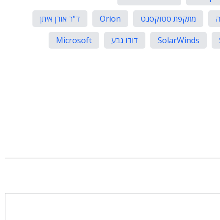
ה
מתקפת סטוקסנט
Orion
ד"ר אורן איתן
SolarWinds
דודו גבע
Microsoft