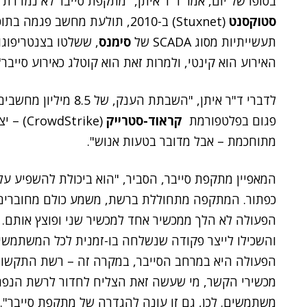
בסופו של יום, אמר ד"ר איתן, "מתקפת סייבר לא נמדד
סטוקסנט
(Stuxnet) ב-2010, תולעת מחשב 
תעשייתיות מסוג SCADA של
סימנס
, ששלטו בצנטריפוג
האירוע הוא קינטי, ולמרות זאת הוא קוטלג כאירוע סייבר"
לדברי ד"ר איתן, "השבתת
פגום בפלטפורמת
קראוד-סטרייק
(Strike
מתוחכמת – אבל מדובר בטעות אנוש".
המאפיין מתקפת סייבר, הסביר, "הוא ביכולת להשפיע על
כפתור. המתקפה מתחוללת ברשת, משמע כולם מחוברים, 
הפעולה לא הלך ממכשיר אחד למכשיר שני ופוצץ אותם.
והשכילו לייצר פקודה שנשלחה בו-זמנית לכל המשתמשי
הפעולה היא במרחב הסייבר, במקרה זה – רשת התקשורת
מכשירי הקשר, מי שעשה זאת הצליח לחדור לרשת הנפר
משתמשים. לכן, גם זו עונה להגדרה של מתקפת סייבר".