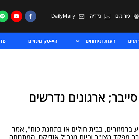
פורומים
גלריה
DailyMaily
ועים
דעות וניתוחים
היי-טק מינויים
פו
 סייבר; ארגונים נדרשים
ת
ת
ע ברמזורים, בבית חולים או בתחנת כוח", אמר
שעבר מפקד מצו"ב וכיום מנכ"ל אודיקס, המתמחה