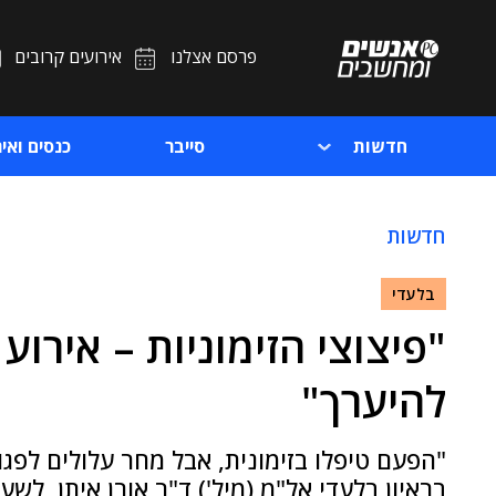
פרסם אצלנו
אירועים קרובים
חדשות
סייבר
כנסים ואיר
חדשות
בלעדי
"פיצוצי הזימוניות – אירוע
להיערך"
"הפעם טיפלו בזימונית, אבל מחר עלולים לפגו
בראיון בלעדי אל"מ (מיל') ד"ר אורן איתן, ל