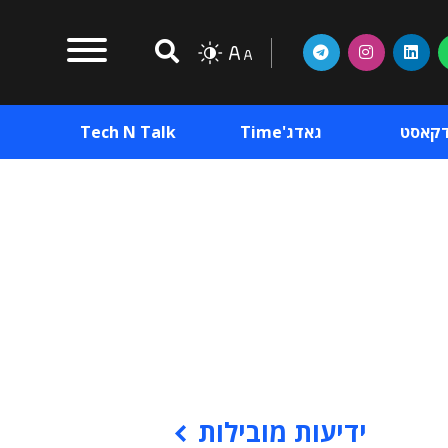
דקאסט
גאדג'Time
Tech N Talk
וכן פרסומי
תוכן פרסומי
וכן פרסומי
ידיעות מובילות