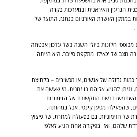
ת בהכנות סביב אלא בהשפעה שלה. במתקפת
פגמה בתוכנית הגרעין האיראנית ובמערכות בקרה
ות במתקן העשרת האורניום בנתנז. התוצר של
.
 הענק, של 8.5 מיליון מחשבים מבוססי חלונות ביולי השנה בשל עדכון אבטחה
Crowd) – יצרה מצב של 'כאילו' מתקפת סייבר. היא הייתה
 כמות גדולה של אנשים, או מכשירים – בלחיצת
וניתן להגיע אליהם בו זמנית. מי שעשה את
 השתמשו ברשת התקשורת של הזימוניות
ם, שהפעילה מטען קינטי. אבל במהותה,
 של הזימוניות. גם בפעולה למחרת, של פיצוץ
דת שלהם, ואז בפקודה אחת הגיע לאלפי