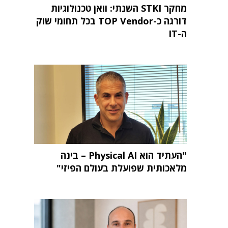
מחקר STKI השנתי: וואן טכנולוגיות
דורגה כ-TOP Vendor בכל תחומי שוק
ה-IT
"העתיד הוא Physical AI – בינה
מלאכותית שפועלת בעולם הפיזי"