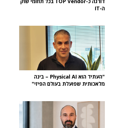
דורגה כ-TOP Vendor בכל תחומי שוק
ה-IT
"העתיד הוא Physical AI – בינה
מלאכותית שפועלת בעולם הפיזי"