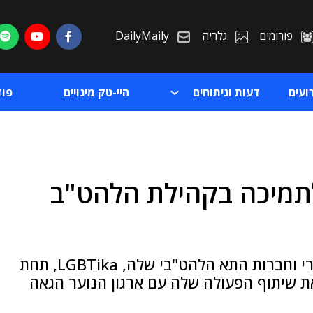
פורומים
גלריה
DailyMaily
ועים
דעות וניתוחים
היי-טק מינויים
פו
לתמיכה בקהילת הלהט"ב
ת
ת
החברה הפיקה צילומי תדמית בהשתתפות חברי וחברות התא הלהט"בי שלה, LGBTika, תחת
 היא מרחיבה את שיתוף הפעולה שלה עם ארגון הנוער הגאה