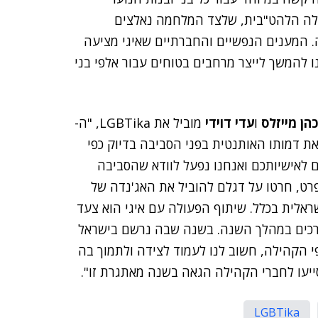
ילה הלהט"בית, שלצד המלחמה נאלצים
 המענים הנפשיים והחברתיים שאיגי מציעה
ו להמשך לייצר מרחבים בטוחים עבור אלפי בני
כהן מייזלס
ו
עדי דוידי
מוביל את LGBTika, "ה-
 את דמותו האותנטית בפני הסביבה בדיוק כפי
ם לאישיותכם ואנחנו נפעל לוודא שהסביבה
מאפשרת ומעודדת זאת. פלייטיקה, ו-LGBTika בפרט, חרטו על דגלם להוביל את האג'נדה של
אלית בכלל. שיתוף הפעולה עם איגי הוא צעד
ורכים במהלך השנה. בשנה שבה נרשם בישראל
י הקהילה, חשוב לנו לעמוד לצידה ולתמוך בה
סייעו לחברי הקהילה הגאה בשנה מאתגרת זו".
LGBTika