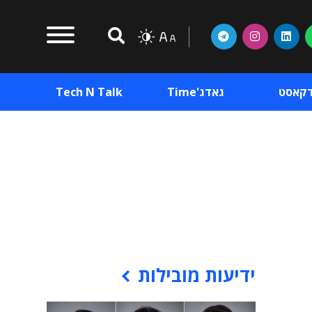
דקאסט
גאדג'Time
Tech N Talk
וכן פרסומי
תוכן פרסומי
וכן פרסומי
ידיעות מובילות