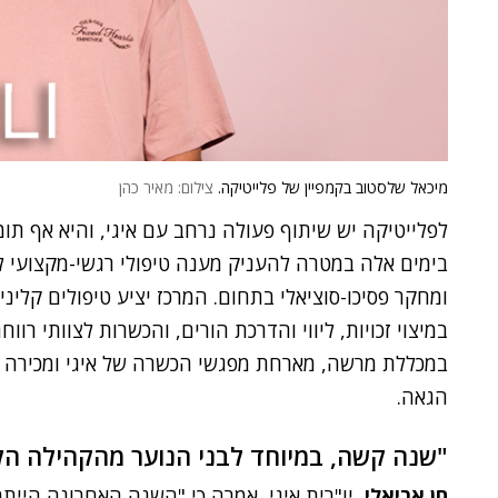
מיכאל שלסטוב בקמפיין של פלייטיקה.
צילום: מאיר כהן
לפלייטיקה יש שיתוף פעולה נרחב עם איגי, והיא אף תו
בימים אלה במטרה להעניק מענה טיפולי רגשי-מקצועי לב
ומחקר פסיכו-סוציאלי בתחום. המרכז יציע טיפולים קליני
במיצוי זכויות, ליווי והדרכת הורים, והכשרות לצוותי רוו
במכללת מרשה, מארחת מפגשי הכשרה של איגי ומכירה ב
הגאה.
"שנה קשה, במיוחד לבני הנוער מהקהילה ה
חן אריאלי
, יו"רית איגי, אמרה כי "השנה האחרונה היית