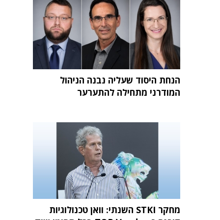
הנחת היסוד שעליה נבנה הניהול
המודרני מתחילה להתערער
מחקר STKI השנתי: וואן טכנולוגיות