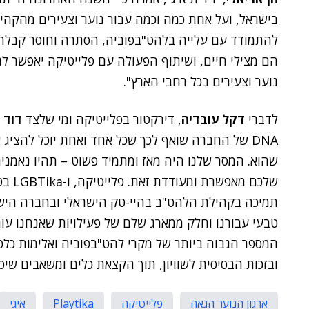
בישראל, ועל אחת כמה וכמה עבור נוער וצעירים מהקה
להתמודד עם עלייה בלהט"בפוביה, הסתרה וחוסר קבלה.
הם מצילי חיים, ושיתוף הפעולה עם פלייטיקה יאפשר לנ
נוער וצעירים בכל רחבי הארץ".
לדברי
דקל עובדיה
, דירקטור בפלייטיקה ומי שלצד
דוד 
DNA של החברה שואף לכך שכל אחד ואחת יוכל להציג
שהוא. המסר שלנו היה מאז ומתמיד פשוט – תהיו נאמני
שלכם 
תמיכה בקהילת הלהט"ב בהיי-טק הישראלי ובחברה הישר
טבעי עבורנו וחלק ממארג שלם של פעילויות שאנחנו ע
המספר הגבוה ביותר של מקרי להט"בפוביה ואלימות כלפ
ובזכות הבסיסית לשוויון, תוך הקצאת כלים ומשאבים שי
ארגון הנוער הגאה
פלייטיקה
Playtika
איגי