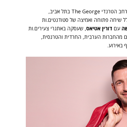
בנוסף, פלייטיקה ואיגי קיימו לפני ימים אחדים אירוע במרחב הטרנדי The George בתל אביב,
ל שיחה פתוחה ואמיצה של סטודנטים.ות
ה
עם
דורין אטיאס
, שעסקה באתגרי צעירים.ות
אים מהחברות הערבית, החרדית והטרנסית,
 באירוע.