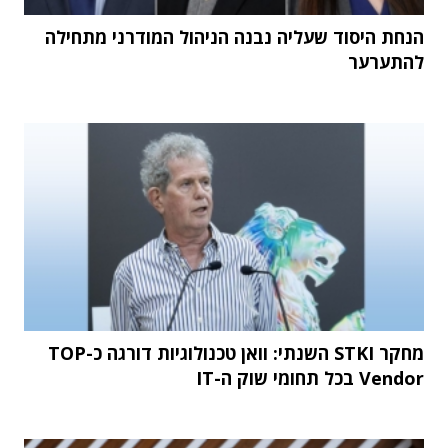
הנחת היסוד שעליה נבנה הניהול המודרני מתחילה
להתערער
מחקר STKI השנתי: וואן טכנולוגיות דורגה כ-TOP
Vendor בכל תחומי שוק ה-IT