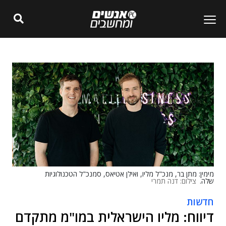
מימין: מתן בר, מנכ"ל מליו, ואילן אטיאס, סמנכ"ל הטכנולוגיות
שלה.
צילום: דנה תמרי
חדשות
דיווח: מליו הישראלית במו"מ מתקדם