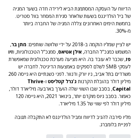
הדיווח על העסקה המסתמנת הביא לירידה חדה בשער המניה
של ביל הולדינגס בשעות שלאחר סגירת המסחר בוול סטריט.
בחמשת הימים האחרונים צללה המניה של החברה ביותר
מ-30%.
יש לציין שמליו הוקמה ב-2018 על ידי שלושה שותפים:
מתן בר
,
המשמש כמנכ"ל החברה,
אילן אטיאס
, סמנכ"ל הטכנולוגיות, ו
זיו
פז
, שכבר לא עובד בה. היא מציעה מערכת טכנולוגית שמאפשרת
לעסקי SMB לשלם לספקים באמצעות הדיגיטל. לחברה יש
משרדים בתל אביב, ניו יורק ודנוור. לפני כשנתיים היא גייסה 260
מיליון דולר בהובלת הקרנות
ג'נרל קטליסט
ו-
Thrive
Capital
, בסבב שבו השווי שלה הוערך בארבעה מיליארד דולר,
כאמור. בסבב גיוס מוקדם יותר, בינואר 2021, היא גייסה 120
מיליון דולר לפי שווי של 1.35 מיליארד.
מליו סירבה להגיב לדיווח ומביל הולדינגס לא התקבלה תגובה
לפניית בלומברג.