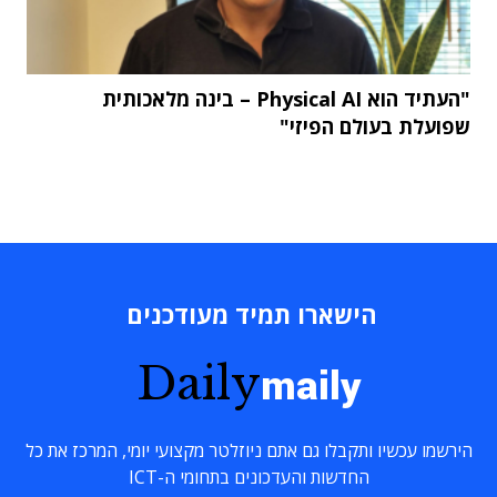
"העתיד הוא Physical AI – בינה מלאכותית
שפועלת בעולם הפיזי"
הישארו תמיד מעודכנים
Daily
maily
הירשמו עכשיו ותקבלו גם אתם ניוזלטר מקצועי יומי, המרכז את כל
החדשות והעדכונים בתחומי ה-ICT