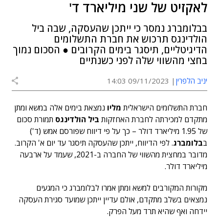
לאקזיט של שני מיליארד ד'
בבלומברג נמסר כי ייתכן שהעסקה, שבה ביל
הולדינגס תרכוש את חברת התשלומים
הדיגיטליים, תיסגר בימים הקרובים ● הסכום נמוך
בחצי מהשווי שלה לפני כשנתיים
יניב הלפרין
09/11/2023 14:03
חברת התשלומים הישראלית
מליו
נמצאת בימים אלה במשא ומתן
מתקדם למכירתה לחברת האחזקות
ביל הולדינגס
תמורת סכום
של 1.95 מיליארד דולר – כך על פי דיווח שפורסם אמש (ד')
ב
בלומברג
. לפי הדיווח, ייתכן שהעסקה תיסגר עד יום א' הקרוב.
מדובר במחצית מהשווי של החברה ב-2021, שעמד על ארבעה
מיליארד דולר.
מקורות המקורבים למשא ומתן אמרו לבלומברג כי המגעים
נמצאים בשלב מתקדם, אולם עדיין ייתכן שמועד סגירת העסקה
יידחה ואף שהיא תרד מעל הפרק.