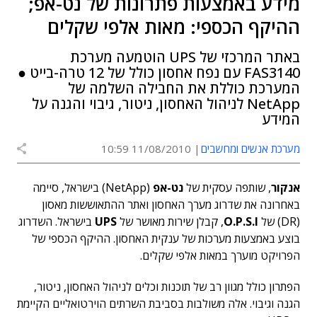
מידע באמצעות פתרונות של נט-אפ;
ההיקף הכספי: מאות אלפי שקלים
באתר המרכזי של UPS הוטמעה מערכת
FAS3140 עם נפח אחסון כולל של 12 טרה-בייט ●
המערכת כוללת את החבילה השלמה של
NetApp לניהול האחסון, ניטור, גיבוי והגנה על
המידע
מערכת אנשים ומחשבים
11/08/2010 10:59
אנקור
, שותפה עסקית של
נט-אפ
(NetApp) בישראל, סיימה
באחרונה את שדרוג מערך האחסון ואתר ההתאוששות מאסון
(DR) של
O.P.S.I
, קבלן שירות מאושר של
UPS
בישראל. השדרוג
בוצע באמצעות מערכות של ענקית האחסון. ההיקף הכספי של
הפרויקט מוערך במאות אלפי שקלים.
הפתרון כולל מגוון רב של תוכנות וכלים לניהול האחסון, ניטור,
הגנה וגיבוי. אלה משולבות בסביבת השרתים הוירטואליים הקיימת