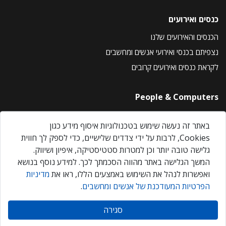
כנסים ואירועים
הכנסים והאירועים שלנו
נצפיתם בכנסי ואירועי אנשים ומחשבים
לקראת כנסים ואירועים קרובים
People & Computers
About Us
באתר זה נעשה שימוש בטכנולוגיות איסוף מידע כגון
Privacy Policy
Cookies, לרבות על ידי צדדים שלישיים, כדי לספק לך חווית
Contact Us
גלישה טובה יותר וכן למטרות סטטיסטיקה, איפיון ושיווק.
Our Events
המשך הגלישה באתר מהווה הסכמתך לכך. למידע נוסף בנושא
ואפשרות לנהל את השימוש באמצעים הללו, ראו את
מדיניות
הפרטיות המעודכנת של אנשים ומחשבים
.
אנשים ומחשבים © 2026 – כל הזכויות שמורות
סגירה
Created by