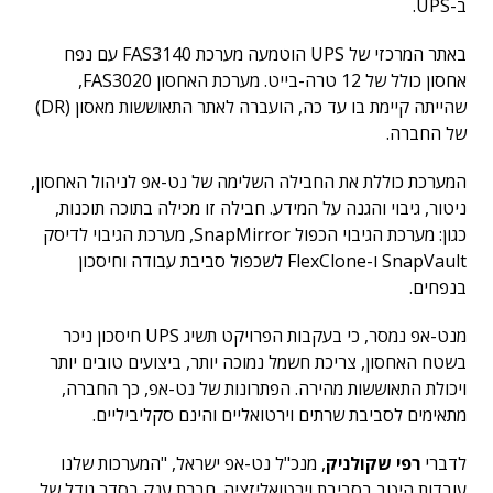
ב-UPS.
באתר המרכזי של UPS הוטמעה מערכת FAS3140 עם נפח
אחסון כולל של 12 טרה-בייט. מערכת האחסון FAS3020,
שהייתה קיימת בו עד כה, הועברה לאתר התאוששות מאסון (DR)
של החברה.
המערכת כוללת את החבילה השלימה של נט-אפ לניהול האחסון,
ניטור, גיבוי והגנה על המידע. חבילה זו מכילה בתוכה תוכנות,
כגון: מערכת הגיבוי הכפול SnapMirror, מערכת הגיבוי לדיסק
SnapVault ו-FlexClone לשכפול סביבת עבודה וחיסכון
בנפחים.
מנט-אפ נמסר, כי בעקבות הפרויקט תשיג UPS חיסכון ניכר
בשטח האחסון, צריכת חשמל נמוכה יותר, ביצועים טובים יותר
ויכולת התאוששות מהירה. הפתרונות של נט-אפ, כך החברה,
מתאימים לסביבת שרתים וירטואליים והינם סקליביליים.
לדברי
רפי שקולניק
, מנכ"ל נט-אפ ישראל, "המערכות שלנו
עובדות היטב בסביבת וירטואליזציה. חברת ענק בסדר גודל של