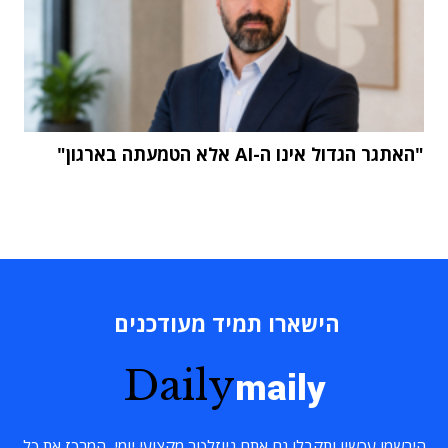
"האתגר הגדול אינו ה-AI אלא הטמעתה בארגון"
הישארו תמיד מעודכנים
Daily
maily
הירשמו עכשיו ותקבלו גם אתם ניוזלטר מקצועי יומי, המרכז את כל