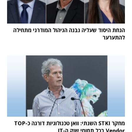
הנחת היסוד שעליה נבנה הניהול המודרני מתחילה
להתערער
מחקר STKI השנתי: וואן טכנולוגיות דורגה כ-TOP
Vendor בכל תחומי שוק ה-IT